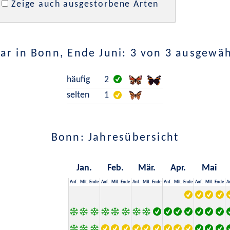
Zeige auch ausgestorbene Arten
ar in Bonn, Ende Juni: 3 von 3 ausgewäh
häufig
2
selten
1
Bonn: Jahresübersicht
Jan.
Feb.
Mär.
Apr.
Mai
Anf.
Mit.
Ende
Anf.
Mit.
Ende
Anf.
Mit.
Ende
Anf.
Mit.
Ende
Anf.
Mit.
Ende
A