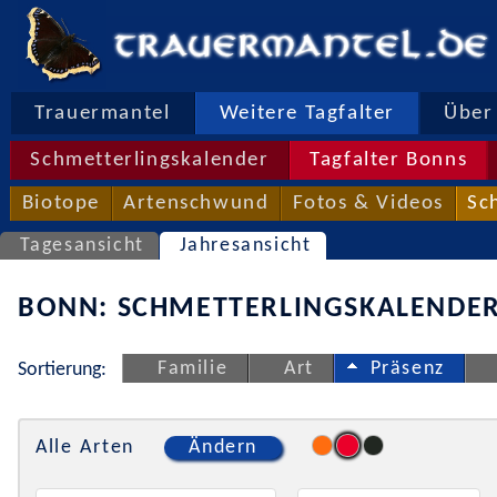
Trauermantel
Weitere Tagfalter
Über 
Schmetterlingskalender
Tagfalter Bonns
Biotope
Artenschwund
Fotos & Videos
Sc
Tagesansicht
Jahresansicht
BONN: SCHMETTERLINGSKALENDER
Familie
Art
Präsenz
Sortierung:
Alle Arten
Ändern