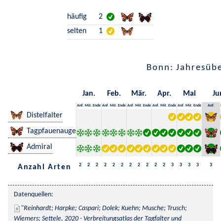
häufig
2
selten
1
Bonn: Jahresübe
Jan.
Feb.
Mär.
Apr.
Mai
Ju
Anf.
Mit.
Ende
Anf.
Mit.
Ende
Anf.
Mit.
Ende
Anf.
Mit.
Ende
Anf.
Mit.
Ende
Anf.
Distelfalter
Tagpfauenauge
Admiral
2
2
2
2
2
2
2
2
2
2
2
3
3
3
3
3
Anzahl Arten
Datenquellen:
Reinhardt; Harpke; Caspari; Dolek; Kuehn; Musche; Trusch; 
Wiemers; Settele, 2020 - Verbreitungsatlas der Tagfalter und 