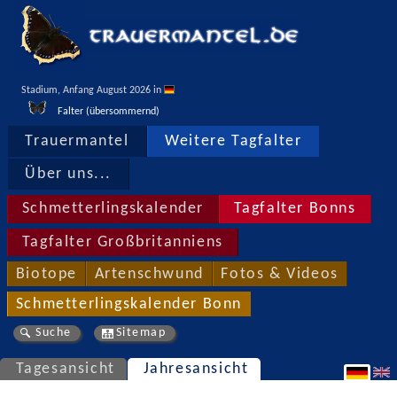
Stadium, Anfang August 2026 in 
Falter (übersommernd)
Trauermantel
Weitere Tagfalter
Über uns...
Schmetterlingskalender
Tagfalter Bonns
Tagfalter Großbritanniens
Biotope
Artenschwund
Fotos & Videos
Schmetterlingskalender Bonn
Suche
Sitemap
Tagesansicht
Jahresansicht