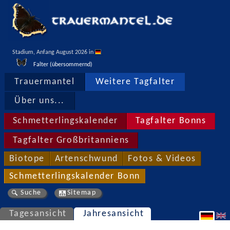
Stadium, Anfang August 2026 in 
Falter (übersommernd)
Trauermantel
Weitere Tagfalter
Über uns...
Schmetterlingskalender
Tagfalter Bonns
Tagfalter Großbritanniens
Biotope
Artenschwund
Fotos & Videos
Schmetterlingskalender Bonn
Suche
Sitemap
Tagesansicht
Jahresansicht