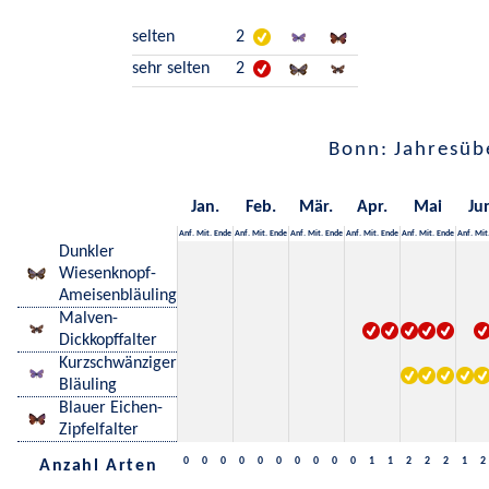
selten
2
sehr selten
2
Bonn: Jahresüb
Jan.
Feb.
Mär.
Apr.
Mai
Ju
Anf.
Mit.
Ende
Anf.
Mit.
Ende
Anf.
Mit.
Ende
Anf.
Mit.
Ende
Anf.
Mit.
Ende
Anf.
Mit
Dunkler
Wiesenknopf-
Ameisenbläuling
Malven-
Dickkopffalter
Kurzschwänziger
Bläuling
Blauer Eichen-
Zipfelfalter
0
0
0
0
0
0
0
0
0
0
1
1
2
2
2
1
2
Anzahl Arten