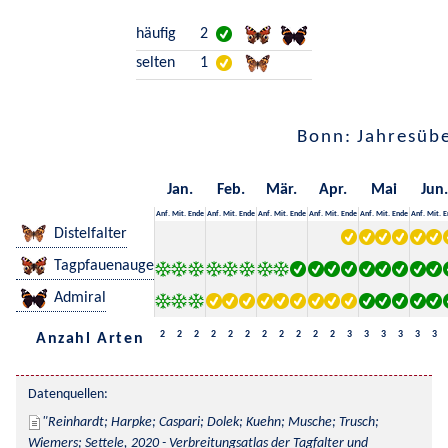
häufig
2
selten
1
Bonn: Jahresübe
Jan.
Feb.
Mär.
Apr.
Mai
Jun.
Anf.
Mit.
Ende
Anf.
Mit.
Ende
Anf.
Mit.
Ende
Anf.
Mit.
Ende
Anf.
Mit.
Ende
Anf.
Mit.
E
Distelfalter
Tagpfauenauge
Admiral
2
2
2
2
2
2
2
2
2
2
2
3
3
3
3
3
3
Anzahl Arten
Datenquellen:
Reinhardt; Harpke; Caspari; Dolek; Kuehn; Musche; Trusch; 
Wiemers; Settele, 2020 - Verbreitungsatlas der Tagfalter und 