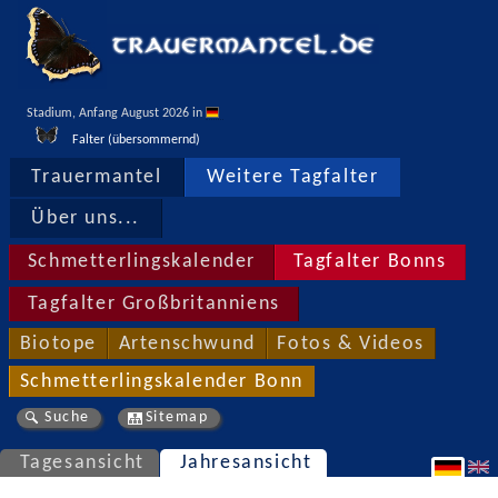
Stadium, Anfang August 2026 in 
Falter (übersommernd)
Trauermantel
Weitere Tagfalter
Über uns...
Schmetterlingskalender
Tagfalter Bonns
Tagfalter Großbritanniens
Biotope
Artenschwund
Fotos & Videos
Schmetterlingskalender Bonn
Suche
Sitemap
Tagesansicht
Jahresansicht