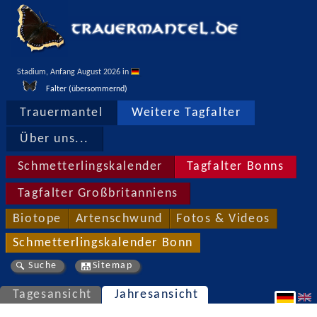
Stadium, Anfang August 2026 in 
Falter (übersommernd)
Trauermantel
Weitere Tagfalter
Über uns...
Schmetterlingskalender
Tagfalter Bonns
Tagfalter Großbritanniens
Biotope
Artenschwund
Fotos & Videos
Schmetterlingskalender Bonn
Suche
Sitemap
Tagesansicht
Jahresansicht