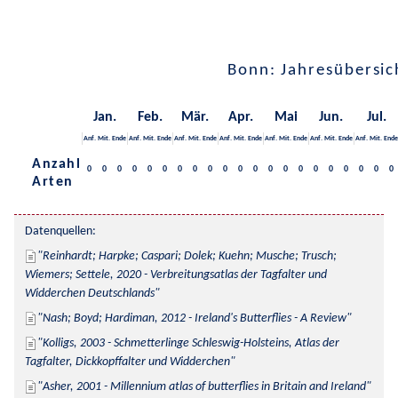
Bonn: Jahresübersic
Jan.
Feb.
Mär.
Apr.
Mai
Jun.
Jul.
Anf.
Mit.
Ende
Anf.
Mit.
Ende
Anf.
Mit.
Ende
Anf.
Mit.
Ende
Anf.
Mit.
Ende
Anf.
Mit.
Ende
Anf.
Mit.
Ende
Anzahl
0
0
0
0
0
0
0
0
0
0
0
0
0
0
0
0
0
0
0
0
0
Arten
Datenquellen:
Reinhardt; Harpke; Caspari; Dolek; Kuehn; Musche; Trusch; 
Wiemers; Settele, 2020 - Verbreitungsatlas der Tagfalter und 
Widderchen Deutschlands
Nash; Boyd; Hardiman, 2012 - Ireland's Butterflies - A Review
Kolligs, 2003 - Schmetterlinge Schleswig-Holsteins, Atlas der 
Tagfalter, Dickkopffalter und Widderchen
Asher, 2001 - Millennium atlas of butterflies in Britain and Ireland