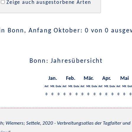
Zeige auch ausgestorbene Arten
in Bonn, Anfang Oktober: 0 von 0 ausge
Bonn: Jahresübersicht
Jan.
Feb.
Mär.
Apr.
Mai
Anf.
Mit.
Ende
Anf.
Mit.
Ende
Anf.
Mit.
Ende
Anf.
Mit.
Ende
Anf.
Mit.
End
0
0
0
0
0
0
0
0
0
0
0
0
0
0
0
h; Wiemers; Settele, 2020 - Verbreitungsatlas der Tagfalter u