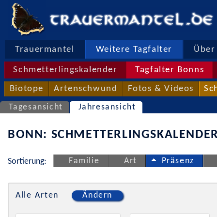
Trauermantel
Weitere Tagfalter
Über 
Schmetterlingskalender
Tagfalter Bonns
Biotope
Artenschwund
Fotos & Videos
Sc
Tagesansicht
Jahresansicht
BONN: SCHMETTERLINGSKALENDER
Familie
Art
Präsenz
Sortierung:
Alle Arten
Ändern