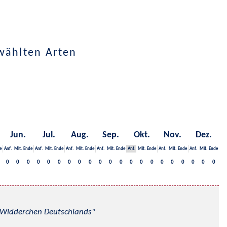
wählten Arten
Jun.
Jul.
Aug.
Sep.
Okt.
Nov.
Dez.
e
Anf.
Mit.
Ende
Anf.
Mit.
Ende
Anf.
Mit.
Ende
Anf.
Mit.
Ende
Anf.
Mit.
Ende
Anf.
Mit.
Ende
Anf.
Mit.
Ende
0
0
0
0
0
0
0
0
0
0
0
0
0
0
0
0
0
0
0
0
0
nd Widderchen Deutschlands