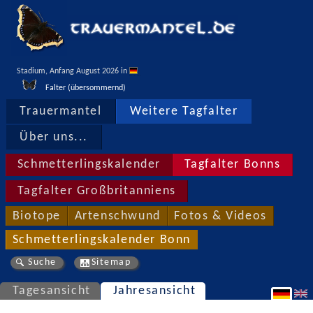
Stadium, Anfang August 2026 in 
Falter (übersommernd)
Trauermantel
Weitere Tagfalter
Über uns...
Schmetterlingskalender
Tagfalter Bonns
Tagfalter Großbritanniens
Biotope
Artenschwund
Fotos & Videos
Schmetterlingskalender Bonn
Suche
Sitemap
Tagesansicht
Jahresansicht