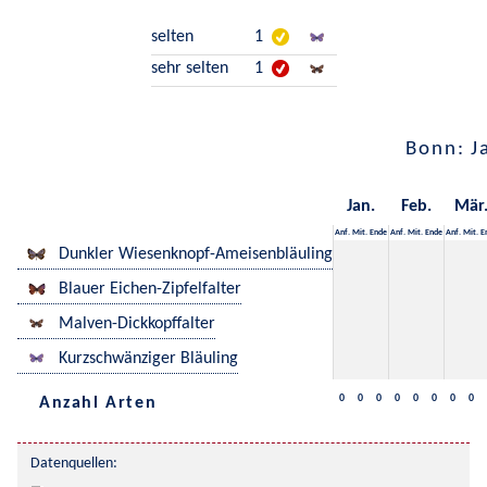
selten
1
sehr selten
1
Bonn: J
Jan.
Feb.
Mär
Anf.
Mit.
Ende
Anf.
Mit.
Ende
Anf.
Mit.
E
Dunkler Wiesenknopf-Ameisenbläuling
Blauer Eichen-Zipfelfalter
Malven-Dickkopffalter
Kurzschwänziger Bläuling
0
0
0
0
0
0
0
0
Anzahl Arten
Datenquellen: