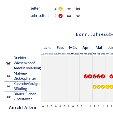
selten
2
sehr selten
2
Bonn: Jahresüb
Jan.
Feb.
Mär.
Apr.
Mai
Ju
Anf.
Mit.
Ende
Anf.
Mit.
Ende
Anf.
Mit.
Ende
Anf.
Mit.
Ende
Anf.
Mit.
Ende
Anf.
Mit
Dunkler
Wiesenknopf-
Ameisenbläuling
Malven-
Dickkopffalter
Kurzschwänziger
Bläuling
Blauer Eichen-
Zipfelfalter
0
0
0
0
0
0
0
0
0
0
1
1
2
2
2
1
2
Anzahl Arten