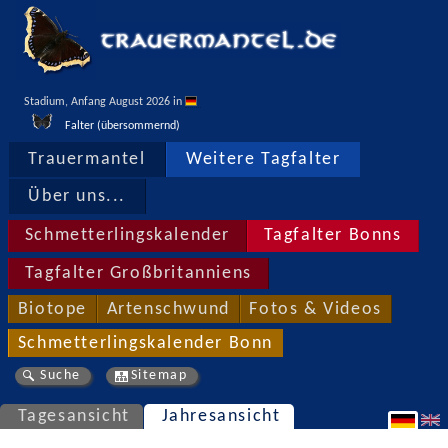
Stadium, Anfang August 2026 in 
Falter (übersommernd)
Trauermantel
Weitere Tagfalter
Über uns...
Schmetterlingskalender
Tagfalter Bonns
Tagfalter Großbritanniens
Biotope
Artenschwund
Fotos & Videos
Schmetterlingskalender Bonn
Suche
Sitemap
Tagesansicht
Jahresansicht