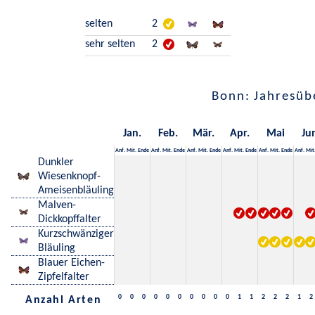
selten
2
sehr selten
2
Bonn: Jahresüb
Jan.
Feb.
Mär.
Apr.
Mai
Ju
Anf.
Mit.
Ende
Anf.
Mit.
Ende
Anf.
Mit.
Ende
Anf.
Mit.
Ende
Anf.
Mit.
Ende
Anf.
Mit
Dunkler
Wiesenknopf-
Ameisenbläuling
Malven-
Dickkopffalter
Kurzschwänziger
Bläuling
Blauer Eichen-
Zipfelfalter
0
0
0
0
0
0
0
0
0
0
1
1
2
2
2
1
2
Anzahl Arten