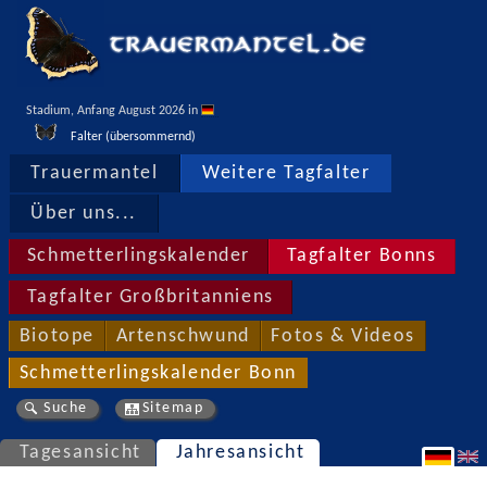
Stadium, Anfang August 2026 in 
Falter (übersommernd)
Trauermantel
Weitere Tagfalter
Über uns...
Schmetterlingskalender
Tagfalter Bonns
Tagfalter Großbritanniens
Biotope
Artenschwund
Fotos & Videos
Schmetterlingskalender Bonn
Suche
Sitemap
Tagesansicht
Jahresansicht