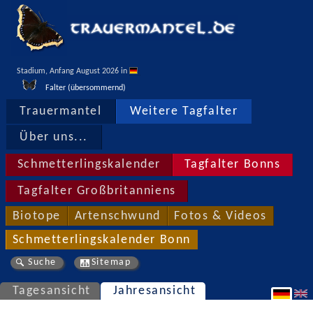
Stadium, Anfang August 2026 in 
Falter (übersommernd)
Trauermantel
Weitere Tagfalter
Über uns...
Schmetterlingskalender
Tagfalter Bonns
Tagfalter Großbritanniens
Biotope
Artenschwund
Fotos & Videos
Schmetterlingskalender Bonn
Suche
Sitemap
Tagesansicht
Jahresansicht