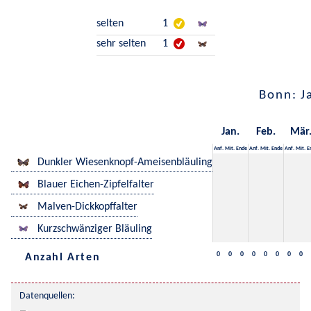
selten
1
sehr selten
1
Bonn: J
Jan.
Feb.
Mär
Anf.
Mit.
Ende
Anf.
Mit.
Ende
Anf.
Mit.
E
Dunkler Wiesenknopf-Ameisenbläuling
Blauer Eichen-Zipfelfalter
Malven-Dickkopffalter
Kurzschwänziger Bläuling
0
0
0
0
0
0
0
0
Anzahl Arten
Datenquellen: