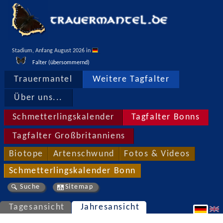
Stadium, Anfang August 2026 in 
Falter (übersommernd)
Trauermantel
Weitere Tagfalter
Über uns...
Schmetterlingskalender
Tagfalter Bonns
Tagfalter Großbritanniens
Biotope
Artenschwund
Fotos & Videos
Schmetterlingskalender Bonn
Suche
Sitemap
Tagesansicht
Jahresansicht