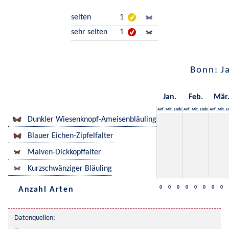
selten
1
sehr selten
1
Bonn: J
Jan.
Feb.
Mär
Anf.
Mit.
Ende
Anf.
Mit.
Ende
Anf.
Mit.
E
Dunkler Wiesenknopf-Ameisenbläuling
Blauer Eichen-Zipfelfalter
Malven-Dickkopffalter
Kurzschwänziger Bläuling
0
0
0
0
0
0
0
0
Anzahl Arten
Datenquellen: