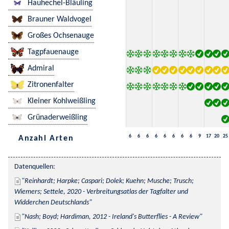
Hauhechel-Bläuling
Brauner Waldvogel
Großes Ochsenauge
Tagpfauenauge
Admiral
Zitronenfalter
Kleiner Kohlweißling
Grünaderweißling
6
6
6
6
6
6
6
6
9
17
20
25
Anzahl Arten
Datenquellen:
Reinhardt; Harpke; Caspari; Dolek; Kuehn; Musche; Trusch; 
Wiemers; Settele, 2020 - Verbreitungsatlas der Tagfalter und 
Widderchen Deutschlands
Nash; Boyd; Hardiman, 2012 - Ireland's Butterflies - A Review