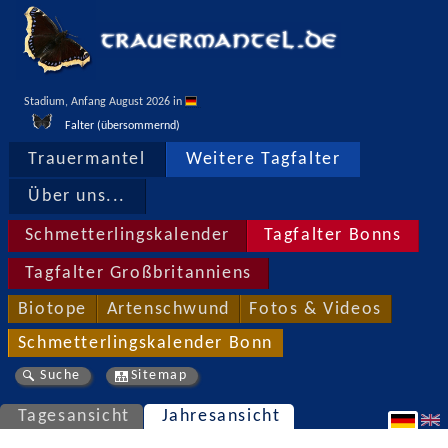
Stadium, Anfang August 2026 in 
Falter (übersommernd)
Trauermantel
Weitere Tagfalter
Über uns...
Schmetterlingskalender
Tagfalter Bonns
Tagfalter Großbritanniens
Biotope
Artenschwund
Fotos & Videos
Schmetterlingskalender Bonn
Suche
Sitemap
Tagesansicht
Jahresansicht