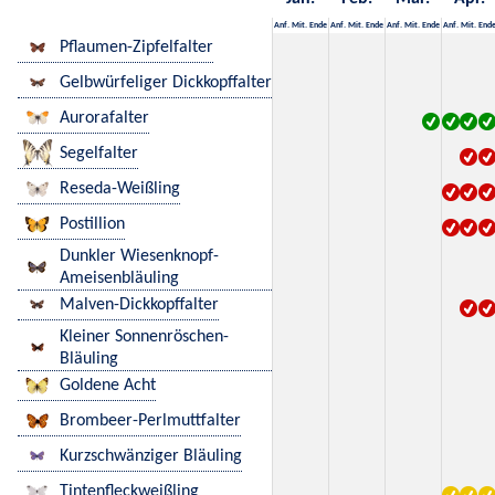
Anf.
Mit.
Ende
Anf.
Mit.
Ende
Anf.
Mit.
Ende
Anf.
Mit.
End
Pflaumen-Zipfelfalter
Gelbwürfeliger Dickkopffalter
Aurorafalter
Segelfalter
Reseda-Weißling
Postillion
Dunkler Wiesenknopf-
Ameisenbläuling
Malven-Dickkopffalter
Kleiner Sonnenröschen-
Bläuling
Goldene Acht
Brombeer-Perlmuttfalter
Kurzschwänziger Bläuling
Tintenfleckweißling