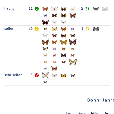
häufig
11
2
selten
26
1
sehr selten
5
Bonn: Jahr
Jan.
Feb.
Mär.
Apr.