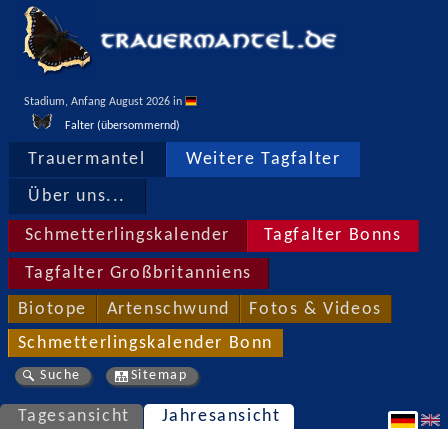
Stadium, Anfang August 2026 in 
Falter (übersommernd)
Trauermantel
Weitere Tagfalter
Über uns...
Schmetterlingskalender
Tagfalter Bonns
Tagfalter Großbritanniens
Biotope
Artenschwund
Fotos & Videos
Schmetterlingskalender Bonn
Suche
Sitemap
Tagesansicht
Jahresansicht