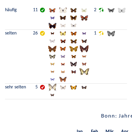
häufig
11
2
selten
26
1
sehr selten
5
Bonn: Jahr
Jan.
Feb.
Mär.
Apr.