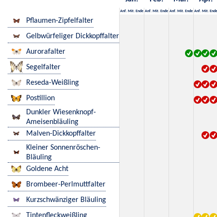
Anf.
Mit.
Ende
Anf.
Mit.
Ende
Anf.
Mit.
Ende
Anf.
Mit.
End
Pflaumen-Zipfelfalter
Gelbwürfeliger Dickkopffalter
Aurorafalter
Segelfalter
Reseda-Weißling
Postillion
Dunkler Wiesenknopf-
Ameisenbläuling
Malven-Dickkopffalter
Kleiner Sonnenröschen-
Bläuling
Goldene Acht
Brombeer-Perlmuttfalter
Kurzschwänziger Bläuling
Tintenfleckweißling