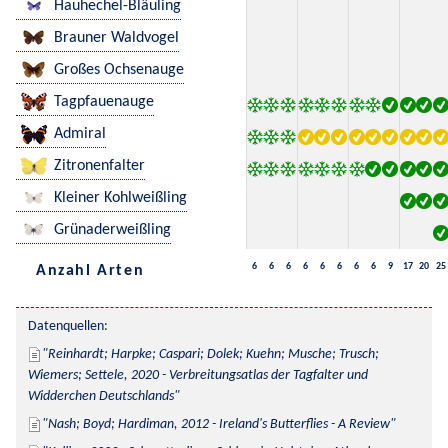
Hauhechel-Bläuling
Brauner Waldvogel
Großes Ochsenauge
Tagpfauenauge
Admiral
Zitronenfalter
Kleiner Kohlweißling
Grünaderweißling
6
6
6
6
6
6
6
6
9
17
20
25
Anzahl Arten
Datenquellen:
Reinhardt; Harpke; Caspari; Dolek; Kuehn; Musche; Trusch; 
Wiemers; Settele, 2020 - Verbreitungsatlas der Tagfalter und 
Widderchen Deutschlands
Nash; Boyd; Hardiman, 2012 - Ireland's Butterflies - A Review