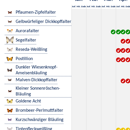
Anf.
Mit.
Ende
Anf.
Mit.
Ende
Anf.
Mit.
Ende
Anf.
Mit.
End
Pflaumen-Zipfelfalter
Gelbwürfeliger Dickkopffalter
Aurorafalter
Segelfalter
Reseda-Weißling
Postillion
Dunkler Wiesenknopf-
Ameisenbläuling
Malven-Dickkopffalter
Kleiner Sonnenröschen-
Bläuling
Goldene Acht
Brombeer-Perlmuttfalter
Kurzschwänziger Bläuling
Tintenfleckweißling