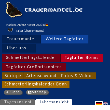
Stadium, Anfang August 2026 in 
Falter (übersommernd)
Trauermantel
Weitere Tagfalter
Über uns...
Schmetterlingskalender
Tagfalter Bonns
Tagfalter Großbritanniens
Biotope
Artenschwund
Fotos & Videos
Schmetterlingskalender Bonn
Suche
Sitemap
Tagesansicht
Jahresansicht