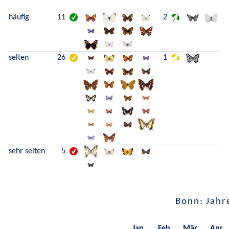
häufig
11
2
selten
26
1
sehr selten
5
Bonn: Jahr
Jan.
Feb.
Mär.
Apr.