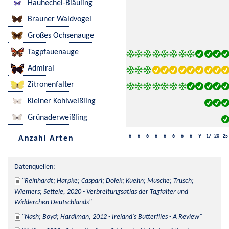
Hauhechel-Bläuling
Brauner Waldvogel
Großes Ochsenauge
Tagpfauenauge
Admiral
Zitronenfalter
Kleiner Kohlweißling
Grünaderweißling
6
6
6
6
6
6
6
6
9
17
20
25
Anzahl Arten
Datenquellen:
Reinhardt; Harpke; Caspari; Dolek; Kuehn; Musche; Trusch; 
Wiemers; Settele, 2020 - Verbreitungsatlas der Tagfalter und 
Widderchen Deutschlands
Nash; Boyd; Hardiman, 2012 - Ireland's Butterflies - A Review