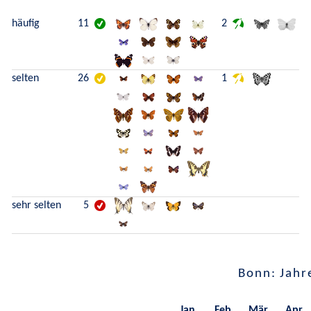
häufig
11
2
selten
26
1
sehr selten
5
Bonn: Jahr
Jan.
Feb.
Mär.
Apr.