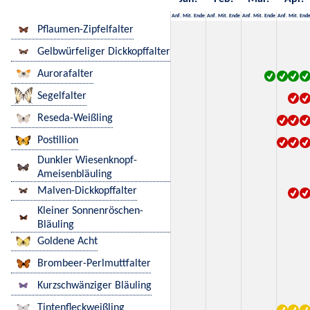
Anf.
Mit.
Ende
Anf.
Mit.
Ende
Anf.
Mit.
Ende
Anf.
Mit.
End
Pflaumen-Zipfelfalter
Gelbwürfeliger Dickkopffalter
Aurorafalter
Segelfalter
Reseda-Weißling
Postillion
Dunkler Wiesenknopf-
Ameisenbläuling
Malven-Dickkopffalter
Kleiner Sonnenröschen-
Bläuling
Goldene Acht
Brombeer-Perlmuttfalter
Kurzschwänziger Bläuling
Tintenfleckweißling