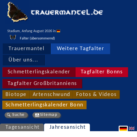
Stadium, Anfang August 2026 in 
Falter (übersommernd)
Trauermantel
Weitere Tagfalter
Über uns...
Schmetterlingskalender
Tagfalter Bonns
Tagfalter Großbritanniens
Biotope
Artenschwund
Fotos & Videos
Schmetterlingskalender Bonn
Suche
Sitemap
Tagesansicht
Jahresansicht