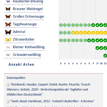
Hauhechel-Bläuling
Brauner Waldvogel
Großes Ochsenauge
Tagpfauenauge
Admiral
Zitronenfalter
Kleiner Kohlweißling
Grünaderweißling
6
6
6
6
6
6
6
6
9
17
20
25
Anzahl Arten
Datenquellen:
Reinhardt; Harpke; Caspari; Dolek; Kuehn; Musche; Trusch; 
Wiemers; Settele, 2020 - Verbreitungsatlas der Tagfalter und 
Widderchen Deutschlands
Nash; Boyd; Hardiman, 2012 - Ireland's Butterflies - A Review