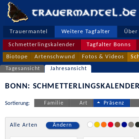
Trauermantel
Weitere Tagfalter
Über 
Schmetterlingskalender
Tagfalter Bonns
Biotope
Artenschwund
Fotos & Videos
Sc
Tagesansicht
Jahresansicht
BONN: SCHMETTERLINGSKALENDER
Familie
Art
Präsenz
Sortierung:
Alle Arten
Ändern