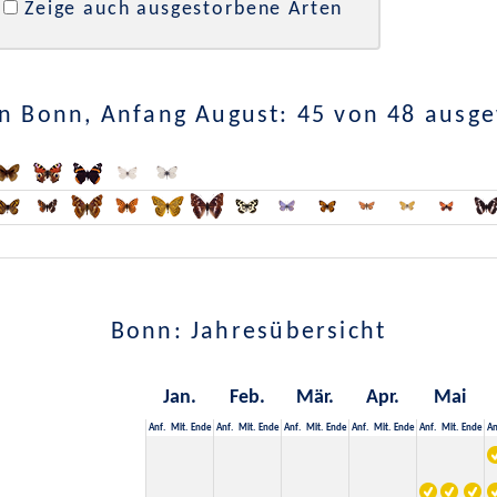
Zeige auch ausgestorbene Arten
n Bonn, Anfang August: 45 von 48 ausg
Bonn: Jahresübersicht
Jan.
Feb.
Mär.
Apr.
Mai
Anf.
Mit.
Ende
Anf.
Mit.
Ende
Anf.
Mit.
Ende
Anf.
Mit.
Ende
Anf.
Mit.
Ende
An