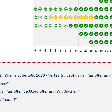
6
6
6
6
6
6
6
6
9
17
20
25
27
30
31
3
h; Wiemers; Settele, 2020 - Verbreitungsatlas der Tagfalter u
view
 der Tagfalter, Dickkopffalter und Widderchen
d Ireland