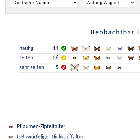
Beobachtbar i
häufig
11
selten
26
sehr selten
5
Pflaumen-Zipfelfalter
Gelbwürfeliger Dickkopffalter