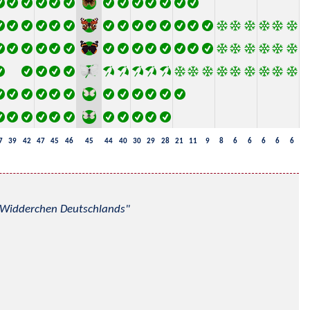
7
39
42
47
45
46
45
44
40
30
29
28
21
11
9
8
6
6
6
6
6
nd Widderchen Deutschlands