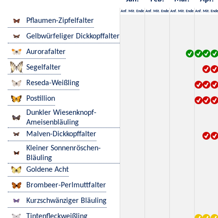
Anf.
Mit.
Ende
Anf.
Mit.
Ende
Anf.
Mit.
Ende
Anf.
Mit.
End
Pflaumen-Zipfelfalter
Gelbwürfeliger Dickkopffalter
Aurorafalter
Segelfalter
Reseda-Weißling
Postillion
Dunkler Wiesenknopf-
Ameisenbläuling
Malven-Dickkopffalter
Kleiner Sonnenröschen-
Bläuling
Goldene Acht
Brombeer-Perlmuttfalter
Kurzschwänziger Bläuling
Tintenfleckweißling