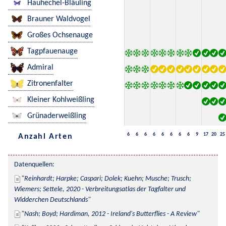
Hauhechel-Bläuling
Brauner Waldvogel
Großes Ochsenauge
Tagpfauenauge
Admiral
Zitronenfalter
Kleiner Kohlweißling
Grünaderweißling
6
6
6
6
6
6
6
6
9
17
20
25
Anzahl Arten
Datenquellen:
Reinhardt; Harpke; Caspari; Dolek; Kuehn; Musche; Trusch; 
Wiemers; Settele, 2020 - Verbreitungsatlas der Tagfalter und 
Widderchen Deutschlands
Nash; Boyd; Hardiman, 2012 - Ireland's Butterflies - A Review