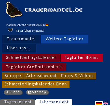
Stadium, Anfang August 2026 in 
Falter (übersommernd)
Trauermantel
Weitere Tagfalter
Über uns...
Schmetterlingskalender
Tagfalter Bonns
Tagfalter Großbritanniens
Biotope
Artenschwund
Fotos & Videos
Schmetterlingskalender Bonn
Suche
Sitemap
Tagesansicht
Jahresansicht