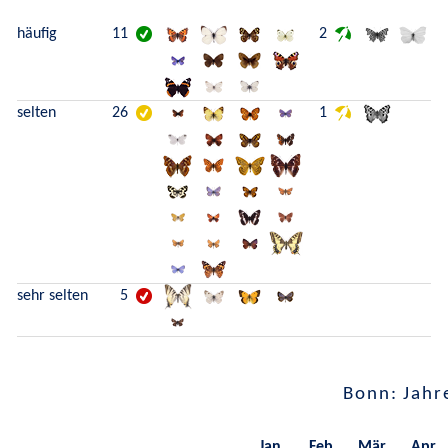
häufig
11
2
selten
26
1
sehr selten
5
Bonn: Jahr
Jan.
Feb.
Mär.
Apr.