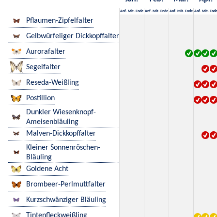
Anf.
Mit.
Ende
Anf.
Mit.
Ende
Anf.
Mit.
Ende
Anf.
Mit.
End
Pflaumen-Zipfelfalter
Gelbwürfeliger Dickkopffalter
Aurorafalter
Segelfalter
Reseda-Weißling
Postillion
Dunkler Wiesenknopf-
Ameisenbläuling
Malven-Dickkopffalter
Kleiner Sonnenröschen-
Bläuling
Goldene Acht
Brombeer-Perlmuttfalter
Kurzschwänziger Bläuling
Tintenfleckweißling