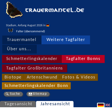
Stadium, Anfang August 2026 in 
Falter (übersommernd)
Trauermantel
Weitere Tagfalter
Über uns...
Schmetterlingskalender
Tagfalter Bonns
Tagfalter Großbritanniens
Biotope
Artenschwund
Fotos & Videos
Schmetterlingskalender Bonn
Suche
Sitemap
Tagesansicht
Jahresansicht