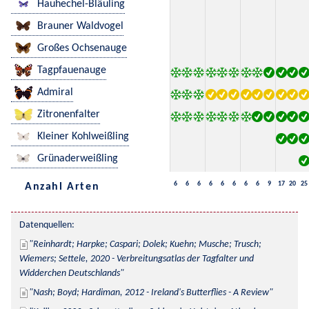
Hauhechel-Bläuling
Brauner Waldvogel
Großes Ochsenauge
Tagpfauenauge
Admiral
Zitronenfalter
Kleiner Kohlweißling
Grünaderweißling
6
6
6
6
6
6
6
6
9
17
20
25
Anzahl Arten
Datenquellen:
Reinhardt; Harpke; Caspari; Dolek; Kuehn; Musche; Trusch; 
Wiemers; Settele, 2020 - Verbreitungsatlas der Tagfalter und 
Widderchen Deutschlands
Nash; Boyd; Hardiman, 2012 - Ireland's Butterflies - A Review