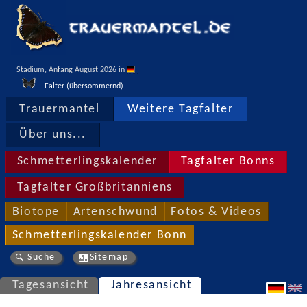
Stadium, Anfang August 2026 in 
Falter (übersommernd)
Trauermantel
Weitere Tagfalter
Über uns...
Schmetterlingskalender
Tagfalter Bonns
Tagfalter Großbritanniens
Biotope
Artenschwund
Fotos & Videos
Schmetterlingskalender Bonn
Suche
Sitemap
Tagesansicht
Jahresansicht