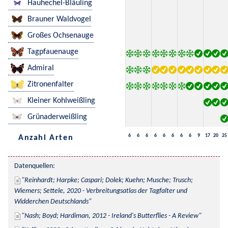
Hauhechel-Bläuling
Brauner Waldvogel
Großes Ochsenauge
Tagpfauenauge
Admiral
Zitronenfalter
Kleiner Kohlweißling
Grünaderweißling
6
6
6
6
6
6
6
6
9
17
20
25
Anzahl Arten
Datenquellen:
Reinhardt; Harpke; Caspari; Dolek; Kuehn; Musche; Trusch; 
Wiemers; Settele, 2020 - Verbreitungsatlas der Tagfalter und 
Widderchen Deutschlands
Nash; Boyd; Hardiman, 2012 - Ireland's Butterflies - A Review