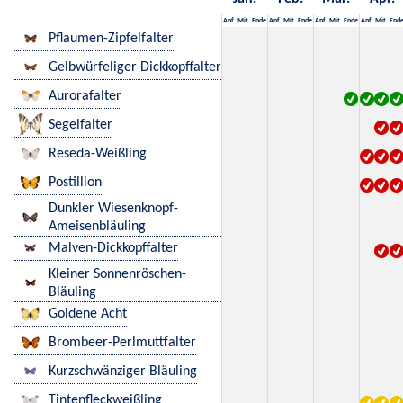
Anf.
Mit.
Ende
Anf.
Mit.
Ende
Anf.
Mit.
Ende
Anf.
Mit.
End
Pflaumen-Zipfelfalter
Gelbwürfeliger Dickkopffalter
Aurorafalter
Segelfalter
Reseda-Weißling
Postillion
Dunkler Wiesenknopf-
Ameisenbläuling
Malven-Dickkopffalter
Kleiner Sonnenröschen-
Bläuling
Goldene Acht
Brombeer-Perlmuttfalter
Kurzschwänziger Bläuling
Tintenfleckweißling