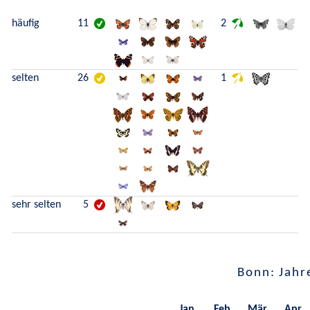
häufig
11
2
selten
26
1
sehr selten
5
Bonn: Jahr
Jan.
Feb.
Mär.
Apr.