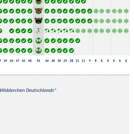
7
39
42
47
45
46
45
44
40
30
29
28
21
11
9
8
6
6
6
6
6
nd Widderchen Deutschlands