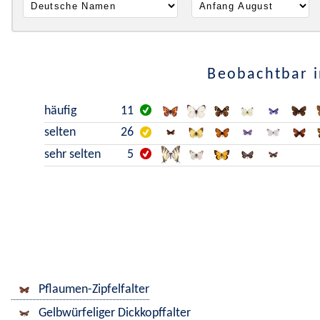
Beobachtbar i
häufig
11
selten
26
sehr selten
5
Pflaumen-Zipfelfalter
Gelbwürfeliger Dickkopffalter