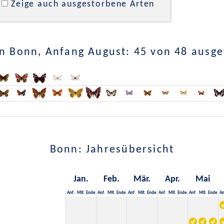
Zeige auch ausgestorbene Arten
n Bonn, Anfang August: 45 von 48 ausg
Bonn: Jahresübersicht
Jan.
Feb.
Mär.
Apr.
Mai
Anf.
Mit.
Ende
Anf.
Mit.
Ende
Anf.
Mit.
Ende
Anf.
Mit.
Ende
Anf.
Mit.
Ende
An