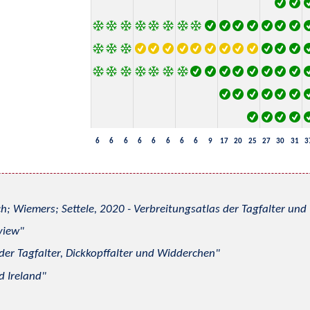
6
6
6
6
6
6
6
6
9
17
20
25
27
30
31
3
h; Wiemers; Settele, 2020 - Verbreitungsatlas der Tagfalter u
view
 der Tagfalter, Dickkopffalter und Widderchen
d Ireland