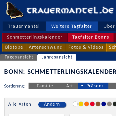
Trauermantel
Weitere Tagfalter
Über 
Schmetterlingskalender
Tagfalter Bonns
Biotope
Artenschwund
Fotos & Videos
Sc
Tagesansicht
Jahresansicht
BONN: SCHMETTERLINGSKALENDER
Familie
Art
Präsenz
Sortierung:
Alle Arten
Ändern