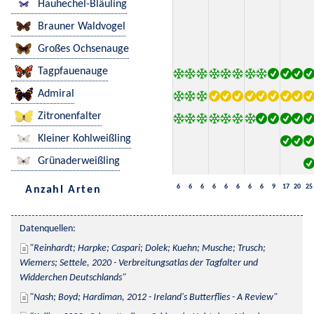
Hauhechel-Bläuling
Brauner Waldvogel
Großes Ochsenauge
Tagpfauenauge
Admiral
Zitronenfalter
Kleiner Kohlweißling
Grünaderweißling
6
6
6
6
6
6
6
6
9
17
20
25
Anzahl Arten
Datenquellen:
Reinhardt; Harpke; Caspari; Dolek; Kuehn; Musche; Trusch; 
Wiemers; Settele, 2020 - Verbreitungsatlas der Tagfalter und 
Widderchen Deutschlands
Nash; Boyd; Hardiman, 2012 - Ireland's Butterflies - A Review