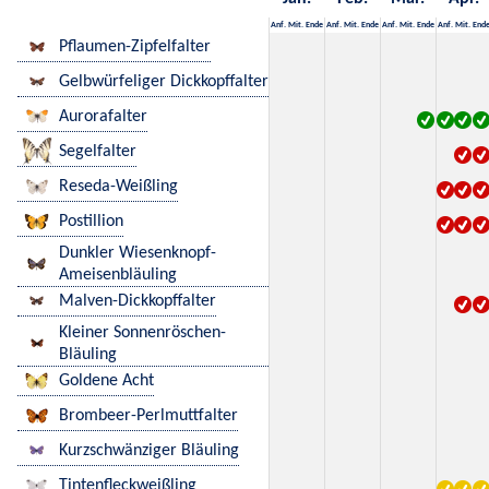
Anf.
Mit.
Ende
Anf.
Mit.
Ende
Anf.
Mit.
Ende
Anf.
Mit.
End
Pflaumen-Zipfelfalter
Gelbwürfeliger Dickkopffalter
Aurorafalter
Segelfalter
Reseda-Weißling
Postillion
Dunkler Wiesenknopf-
Ameisenbläuling
Malven-Dickkopffalter
Kleiner Sonnenröschen-
Bläuling
Goldene Acht
Brombeer-Perlmuttfalter
Kurzschwänziger Bläuling
Tintenfleckweißling