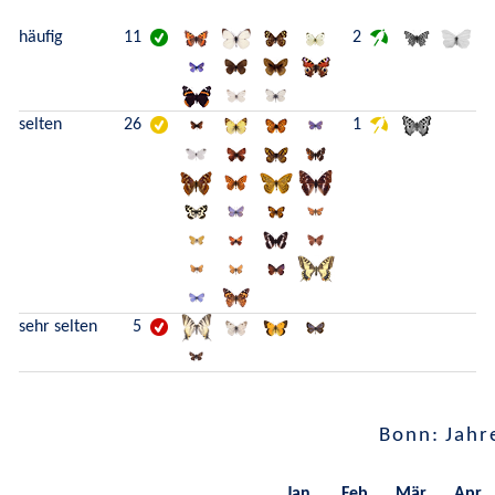
häufig
11
2
selten
26
1
sehr selten
5
Bonn: Jahr
Jan.
Feb.
Mär.
Apr.