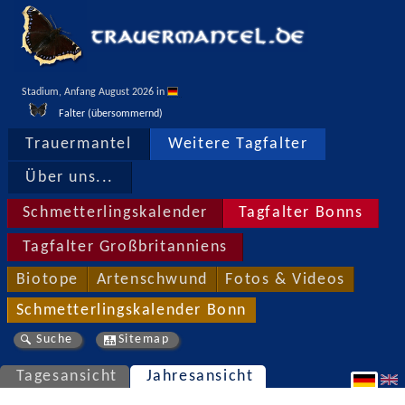
Stadium, Anfang August 2026 in 
Falter (übersommernd)
Trauermantel
Weitere Tagfalter
Über uns...
Schmetterlingskalender
Tagfalter Bonns
Tagfalter Großbritanniens
Biotope
Artenschwund
Fotos & Videos
Schmetterlingskalender Bonn
Suche
Sitemap
Tagesansicht
Jahresansicht