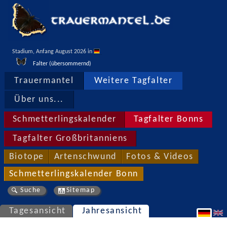
Stadium, Anfang August 2026 in 
Falter (übersommernd)
Trauermantel
Weitere Tagfalter
Über uns...
Schmetterlingskalender
Tagfalter Bonns
Tagfalter Großbritanniens
Biotope
Artenschwund
Fotos & Videos
Schmetterlingskalender Bonn
Suche
Sitemap
Tagesansicht
Jahresansicht