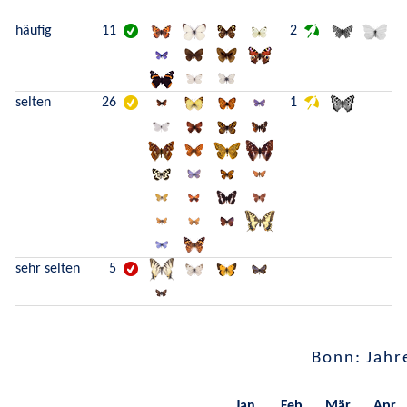
häufig
11
2
selten
26
1
sehr selten
5
Bonn: Jahr
Jan.
Feb.
Mär.
Apr.