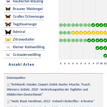
Hauhechel-Bläuling
Brauner Waldvogel
Großes Ochsenauge
Tagpfauenauge
Admiral
Zitronenfalter
Kleiner Kohlweißling
Grünaderweißling
6
6
6
6
6
6
6
6
9
17
20
25
Anzahl Arten
Datenquellen:
Reinhardt; Harpke; Caspari; Dolek; Kuehn; Musche; Trusch; 
Wiemers; Settele, 2020 - Verbreitungsatlas der Tagfalter und 
Widderchen Deutschlands
Nash; Boyd; Hardiman, 2012 - Ireland's Butterflies - A Review