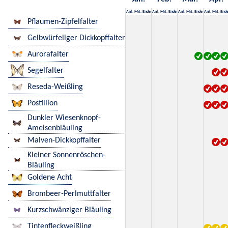
Anf.
Mit.
Ende
Anf.
Mit.
Ende
Anf.
Mit.
Ende
Anf.
Mit.
End
Pflaumen-Zipfelfalter
Gelbwürfeliger Dickkopffalter
Aurorafalter
Segelfalter
Reseda-Weißling
Postillion
Dunkler Wiesenknopf-
Ameisenbläuling
Malven-Dickkopffalter
Kleiner Sonnenröschen-
Bläuling
Goldene Acht
Brombeer-Perlmuttfalter
Kurzschwänziger Bläuling
Tintenfleckweißling