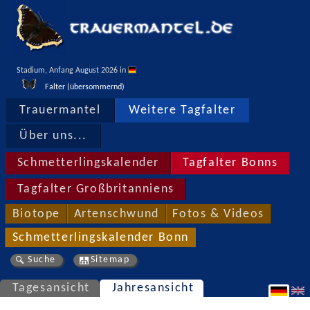
Stadium, Anfang August 2026 in 
Falter (übersommernd)
Trauermantel
Weitere Tagfalter
Über uns...
Schmetterlingskalender
Tagfalter Bonns
Tagfalter Großbritanniens
Biotope
Artenschwund
Fotos & Videos
Schmetterlingskalender Bonn
Suche
Sitemap
Tagesansicht
Jahresansicht