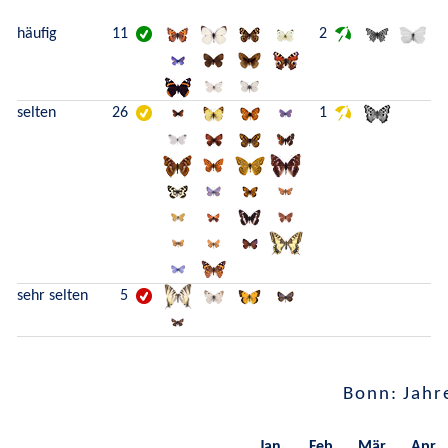
häufig
11
2
selten
26
1
sehr selten
5
Bonn: Jahr
Jan.
Feb.
Mär.
Apr.