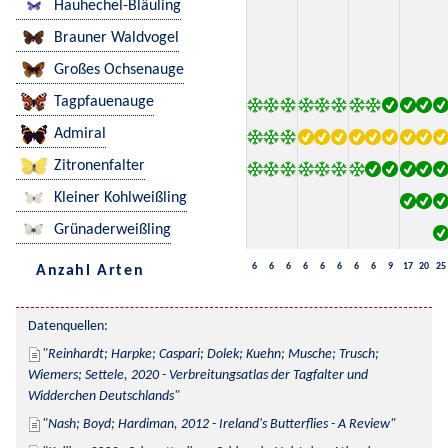
Hauhechel-Bläuling
Brauner Waldvogel
Großes Ochsenauge
Tagpfauenauge
Admiral
Zitronenfalter
Kleiner Kohlweißling
Grünaderweißling
6
6
6
6
6
6
6
6
9
17
20
25
Anzahl Arten
Datenquellen:
Reinhardt; Harpke; Caspari; Dolek; Kuehn; Musche; Trusch; 
Wiemers; Settele, 2020 - Verbreitungsatlas der Tagfalter und 
Widderchen Deutschlands
Nash; Boyd; Hardiman, 2012 - Ireland's Butterflies - A Review