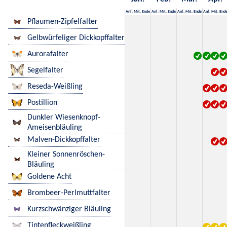
Anf.
Mit.
Ende
Anf.
Mit.
Ende
Anf.
Mit.
Ende
Anf.
Mit.
End
Pflaumen-Zipfelfalter
Gelbwürfeliger Dickkopffalter
Aurorafalter
Segelfalter
Reseda-Weißling
Postillion
Dunkler Wiesenknopf-
Ameisenbläuling
Malven-Dickkopffalter
Kleiner Sonnenröschen-
Bläuling
Goldene Acht
Brombeer-Perlmuttfalter
Kurzschwänziger Bläuling
Tintenfleckweißling