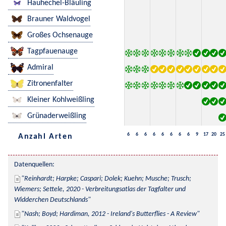
Hauhechel-Bläuling
Brauner Waldvogel
Großes Ochsenauge
Tagpfauenauge
Admiral
Zitronenfalter
Kleiner Kohlweißling
Grünaderweißling
6
6
6
6
6
6
6
6
9
17
20
25
Anzahl Arten
Datenquellen:
Reinhardt; Harpke; Caspari; Dolek; Kuehn; Musche; Trusch; 
Wiemers; Settele, 2020 - Verbreitungsatlas der Tagfalter und 
Widderchen Deutschlands
Nash; Boyd; Hardiman, 2012 - Ireland's Butterflies - A Review