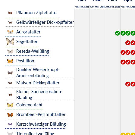
Anf.
Mit.
Ende
Anf.
Mit.
Ende
Anf.
Mit.
Ende
Anf.
Mit.
End
Pflaumen-Zipfelfalter
Gelbwürfeliger Dickkopffalter
Aurorafalter
Segelfalter
Reseda-Weißling
Postillion
Dunkler Wiesenknopf-
Ameisenbläuling
Malven-Dickkopffalter
Kleiner Sonnenröschen-
Bläuling
Goldene Acht
Brombeer-Perlmuttfalter
Kurzschwänziger Bläuling
Tintenfleckweißling