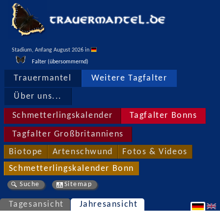
Stadium, Anfang August 2026 in 
Falter (übersommernd)
Trauermantel
Weitere Tagfalter
Über uns...
Schmetterlingskalender
Tagfalter Bonns
Tagfalter Großbritanniens
Biotope
Artenschwund
Fotos & Videos
Schmetterlingskalender Bonn
Suche
Sitemap
Tagesansicht
Jahresansicht