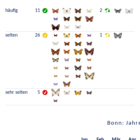
häufig
11
2
selten
26
1
sehr selten
5
Bonn: Jahr
Jan.
Feb.
Mär.
Apr.