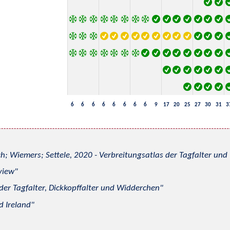
6
6
6
6
6
6
6
6
9
17
20
25
27
30
31
3
h; Wiemers; Settele, 2020 - Verbreitungsatlas der Tagfalter u
view
 der Tagfalter, Dickkopffalter und Widderchen
d Ireland