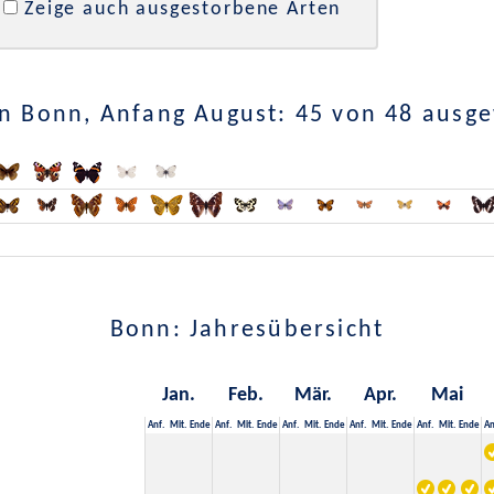
Zeige auch ausgestorbene Arten
n Bonn, Anfang August: 45 von 48 ausg
Bonn: Jahresübersicht
Jan.
Feb.
Mär.
Apr.
Mai
Anf.
Mit.
Ende
Anf.
Mit.
Ende
Anf.
Mit.
Ende
Anf.
Mit.
Ende
Anf.
Mit.
Ende
An