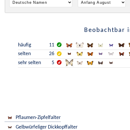
Beobachtbar i
häufig
11
selten
26
sehr selten
5
Pflaumen-Zipfelfalter
Gelbwürfeliger Dickkopffalter