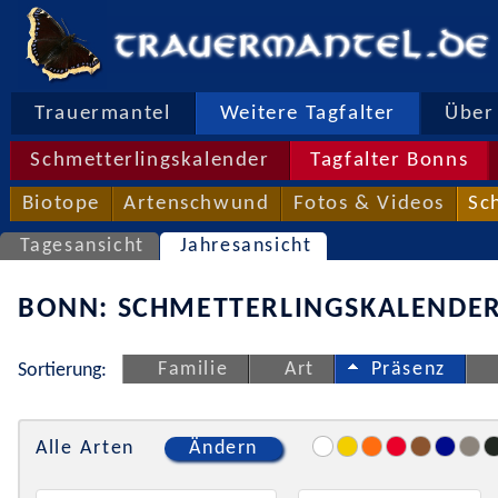
Trauermantel
Weitere Tagfalter
Über 
Schmetterlingskalender
Tagfalter Bonns
Biotope
Artenschwund
Fotos & Videos
Sc
Tagesansicht
Jahresansicht
BONN: SCHMETTERLINGSKALENDER
Familie
Art
Präsenz
Sortierung:
Alle Arten
Ändern