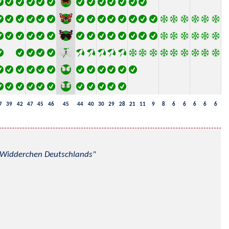
7
39
42
47
45
46
45
44
40
30
29
28
21
11
9
8
6
6
6
6
6
nd Widderchen Deutschlands