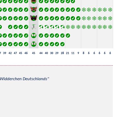
7
39
42
47
45
46
45
44
40
30
29
28
21
11
9
8
6
6
6
6
6
nd Widderchen Deutschlands