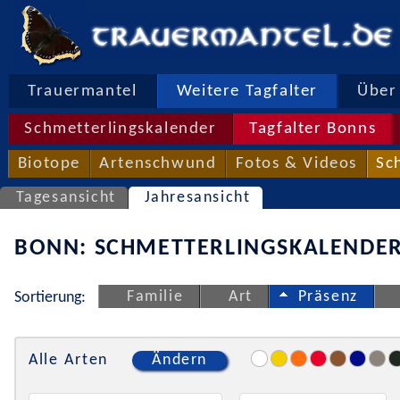
Trauermantel
Weitere Tagfalter
Über 
Schmetterlingskalender
Tagfalter Bonns
Biotope
Artenschwund
Fotos & Videos
Sc
Tagesansicht
Jahresansicht
BONN: SCHMETTERLINGSKALENDER
Familie
Art
Präsenz
Sortierung:
Alle Arten
Ändern