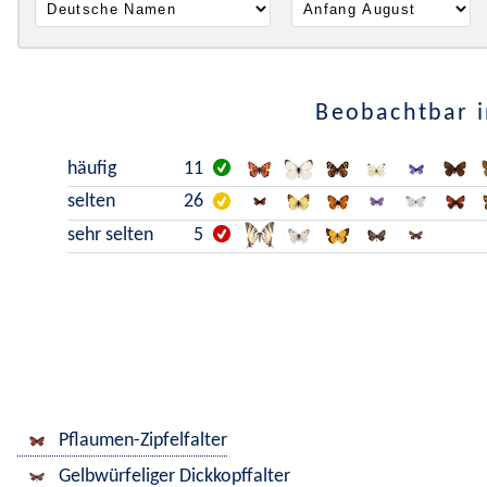
Beobachtbar i
häufig
11
selten
26
sehr selten
5
Pflaumen-Zipfelfalter
Gelbwürfeliger Dickkopffalter