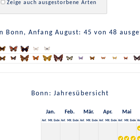
Zeige auch ausgestorbene Arten
n Bonn, Anfang August: 45 von 48 ausg
Bonn: Jahresübersicht
Jan.
Feb.
Mär.
Apr.
Mai
Anf.
Mit.
Ende
Anf.
Mit.
Ende
Anf.
Mit.
Ende
Anf.
Mit.
Ende
Anf.
Mit.
Ende
An