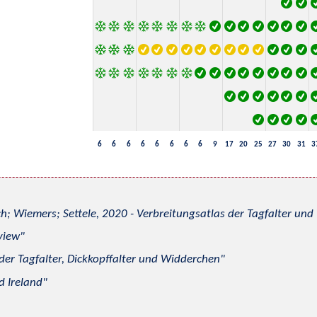
6
6
6
6
6
6
6
6
9
17
20
25
27
30
31
3
h; Wiemers; Settele, 2020 - Verbreitungsatlas der Tagfalter u
view
 der Tagfalter, Dickkopffalter und Widderchen
d Ireland