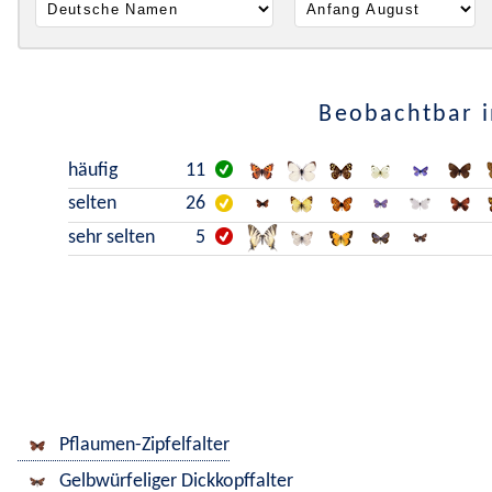
Beobachtbar i
häufig
11
selten
26
sehr selten
5
Pflaumen-Zipfelfalter
Gelbwürfeliger Dickkopffalter