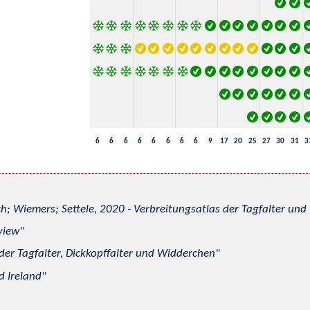
6
6
6
6
6
6
6
6
9
17
20
25
27
30
31
3
h; Wiemers; Settele, 2020 - Verbreitungsatlas der Tagfalter u
view
 der Tagfalter, Dickkopffalter und Widderchen
d Ireland