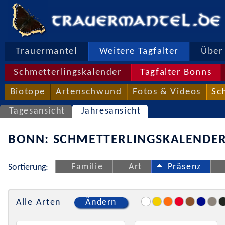
Trauermantel
Weitere Tagfalter
Über 
Schmetterlingskalender
Tagfalter Bonns
Biotope
Artenschwund
Fotos & Videos
Sc
Tagesansicht
Jahresansicht
BONN: SCHMETTERLINGSKALENDER
Familie
Art
Präsenz
Sortierung:
Alle Arten
Ändern