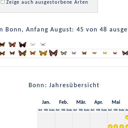
Zeige auch ausgestorbene Arten
n Bonn, Anfang August: 45 von 48 ausg
Bonn: Jahresübersicht
Jan.
Feb.
Mär.
Apr.
Mai
Anf.
Mit.
Ende
Anf.
Mit.
Ende
Anf.
Mit.
Ende
Anf.
Mit.
Ende
Anf.
Mit.
Ende
An