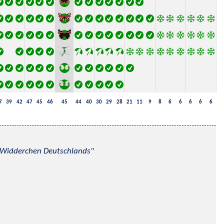
7
39
42
47
45
46
45
44
40
30
29
28
21
11
9
8
6
6
6
6
6
nd Widderchen Deutschlands