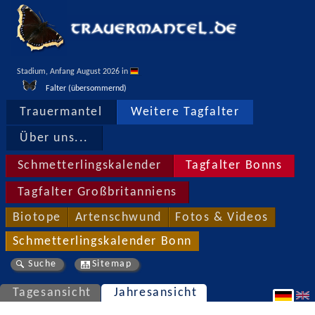
Stadium, Anfang August 2026 in 
Falter (übersommernd)
Trauermantel
Weitere Tagfalter
Über uns...
Schmetterlingskalender
Tagfalter Bonns
Tagfalter Großbritanniens
Biotope
Artenschwund
Fotos & Videos
Schmetterlingskalender Bonn
Suche
Sitemap
Tagesansicht
Jahresansicht