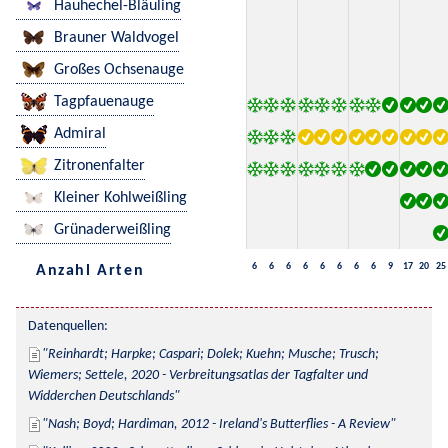
Hauhechel-Bläuling
Brauner Waldvogel
Großes Ochsenauge
Tagpfauenauge
Admiral
Zitronenfalter
Kleiner Kohlweißling
Grünaderweißling
6
6
6
6
6
6
6
6
9
17
20
25
Anzahl Arten
Datenquellen:
Reinhardt; Harpke; Caspari; Dolek; Kuehn; Musche; Trusch; 
Wiemers; Settele, 2020 - Verbreitungsatlas der Tagfalter und 
Widderchen Deutschlands
Nash; Boyd; Hardiman, 2012 - Ireland's Butterflies - A Review