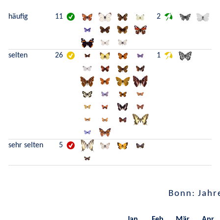
häufig
11
2
selten
26
1
sehr selten
5
Bonn: Jahr
Jan.
Feb.
Mär.
Apr.