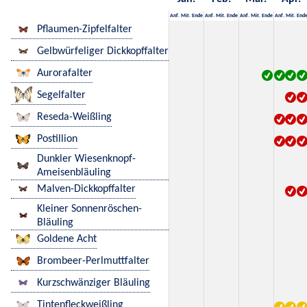
Anf.
Mit.
Ende
Anf.
Mit.
Ende
Anf.
Mit.
Ende
Anf.
Mit.
End
Pflaumen-Zipfelfalter
Gelbwürfeliger Dickkopffalter
Aurorafalter
Segelfalter
Reseda-Weißling
Postillion
Dunkler Wiesenknopf-
Ameisenbläuling
Malven-Dickkopffalter
Kleiner Sonnenröschen-
Bläuling
Goldene Acht
Brombeer-Perlmuttfalter
Kurzschwänziger Bläuling
Tintenfleckweißling