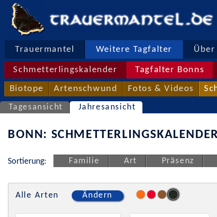
Trauermantel
Weitere Tagfalter
Über 
Schmetterlingskalender
Tagfalter Bonns
Biotope
Artenschwund
Fotos & Videos
Sc
Tagesansicht
Jahresansicht
BONN: SCHMETTERLINGSKALENDER
Familie
Art
Präsenz
Sortierung:
Alle Arten
Ändern