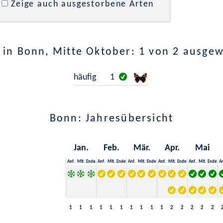
Zeige auch ausgestorbene Arten
in Bonn, Mitte Oktober: 1 von 2 ausge
häufig
1
Bonn: Jahresübersicht
Jan.
Feb.
Mär.
Apr.
Mai
Anf.
Mit.
Ende
Anf.
Mit.
Ende
Anf.
Mit.
Ende
Anf.
Mit.
Ende
Anf.
Mit.
Ende
An
1
1
1
1
1
1
1
1
1
1
2
2
2
2
2