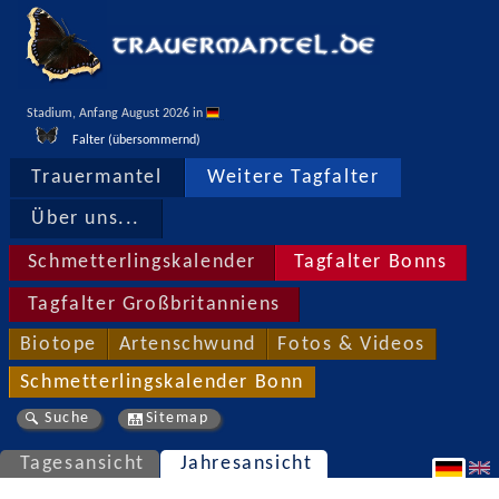
Stadium, Anfang August 2026 in 
Falter (übersommernd)
Trauermantel
Weitere Tagfalter
Über uns...
Schmetterlingskalender
Tagfalter Bonns
Tagfalter Großbritanniens
Biotope
Artenschwund
Fotos & Videos
Schmetterlingskalender Bonn
Suche
Sitemap
Tagesansicht
Jahresansicht