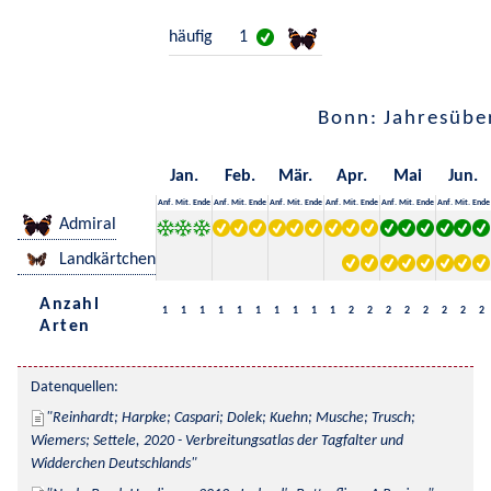
häufig
1
Bonn: Jahresübe
Jan.
Feb.
Mär.
Apr.
Mai
Jun.
Anf.
Mit.
Ende
Anf.
Mit.
Ende
Anf.
Mit.
Ende
Anf.
Mit.
Ende
Anf.
Mit.
Ende
Anf.
Mit.
Ende
Admiral
Landkärtchen
Anzahl
1
1
1
1
1
1
1
1
1
1
2
2
2
2
2
2
2
2
Arten
Datenquellen:
Reinhardt; Harpke; Caspari; Dolek; Kuehn; Musche; Trusch; 
Wiemers; Settele, 2020 - Verbreitungsatlas der Tagfalter und 
Widderchen Deutschlands