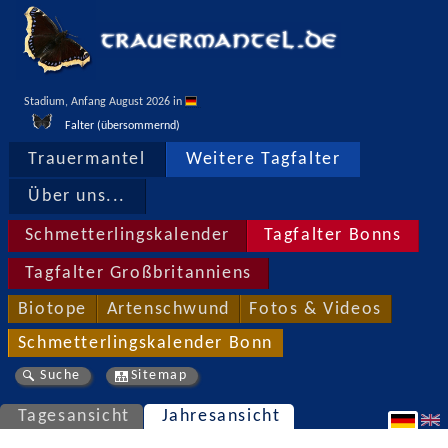
Stadium, Anfang August 2026 in 
Falter (übersommernd)
Trauermantel
Weitere Tagfalter
Über uns...
Schmetterlingskalender
Tagfalter Bonns
Tagfalter Großbritanniens
Biotope
Artenschwund
Fotos & Videos
Schmetterlingskalender Bonn
Suche
Sitemap
Tagesansicht
Jahresansicht