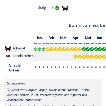
häufig
1
Bonn: Jahresübe
Jan.
Feb.
Mär.
Apr.
Mai
Jun.
Anf.
Mit.
Ende
Anf.
Mit.
Ende
Anf.
Mit.
Ende
Anf.
Mit.
Ende
Anf.
Mit.
Ende
Anf.
Mit.
Ende
Admiral
Landkärtchen
Anzahl
1
1
1
1
1
1
1
1
1
1
2
2
2
2
2
2
2
2
Arten
Datenquellen:
Reinhardt; Harpke; Caspari; Dolek; Kuehn; Musche; Trusch; 
Wiemers; Settele, 2020 - Verbreitungsatlas der Tagfalter und 
Widderchen Deutschlands