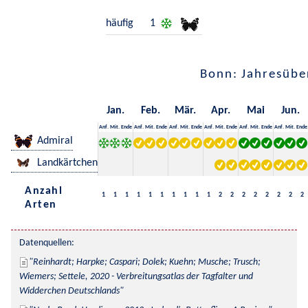
häufig
1
Bonn: Jahresübe
Jan.
Feb.
Mär.
Apr.
Mai
Jun.
Anf.
Mit.
Ende
Anf.
Mit.
Ende
Anf.
Mit.
Ende
Anf.
Mit.
Ende
Anf.
Mit.
Ende
Anf.
Mit.
Ende
Admiral
Landkärtchen
Anzahl
1
1
1
1
1
1
1
1
1
1
2
2
2
2
2
2
2
2
Arten
Datenquellen:
Reinhardt; Harpke; Caspari; Dolek; Kuehn; Musche; Trusch; 
Wiemers; Settele, 2020 - Verbreitungsatlas der Tagfalter und 
Widderchen Deutschlands