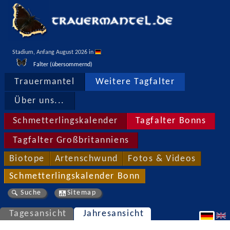
Stadium, Anfang August 2026 in 
Falter (übersommernd)
Trauermantel
Weitere Tagfalter
Über uns...
Schmetterlingskalender
Tagfalter Bonns
Tagfalter Großbritanniens
Biotope
Artenschwund
Fotos & Videos
Schmetterlingskalender Bonn
Suche
Sitemap
Tagesansicht
Jahresansicht