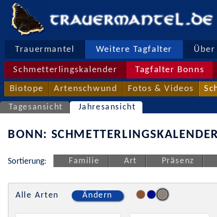
Trauermantel
Weitere Tagfalter
Über 
Schmetterlingskalender
Tagfalter Bonns
Biotope
Artenschwund
Fotos & Videos
Sc
Tagesansicht
Jahresansicht
BONN: SCHMETTERLINGSKALENDER
Familie
Art
Präsenz
Sortierung:
Alle Arten
Ändern