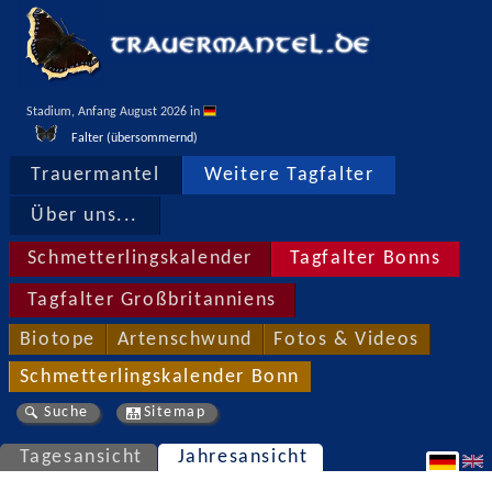
Stadium, Anfang August 2026 in 
Falter (übersommernd)
Trauermantel
Weitere Tagfalter
Über uns...
Schmetterlingskalender
Tagfalter Bonns
Tagfalter Großbritanniens
Biotope
Artenschwund
Fotos & Videos
Schmetterlingskalender Bonn
Suche
Sitemap
Tagesansicht
Jahresansicht