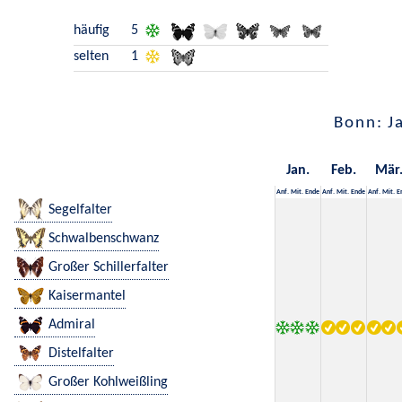
häufig
5
selten
1
Bonn: J
Jan.
Feb.
Mär
Anf.
Mit.
Ende
Anf.
Mit.
Ende
Anf.
Mit.
E
Segelfalter
Schwalbenschwanz
Großer Schillerfalter
Kaisermantel
Admiral
Distelfalter
Großer Kohlweißling