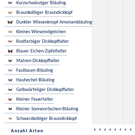
Kurzschwänziger Bläuling
Braunkolbiger Braundickkopf
Dunkler Wiesenknopf-Ameisenbläuling
Kleines Wiesenvögelchen
Rostfarbiger Dickkopffalter
Blauer Eichen-Zipfelfalter
Malven-Dickkopffalter
Faulbaum-Bläuling
Hauhechel-Bläuling
Gelbwürfeliger Dickkopffalter
Kleiner Feuerfalter
Kleiner Sonnenröschen-Bläuling
Schwarzkolbiger Braundickkopf
6
6
6
6
6
6
6
6
Anzahl Arten