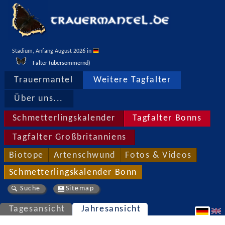
Stadium, Anfang August 2026 in 
Falter (übersommernd)
Trauermantel
Weitere Tagfalter
Über uns...
Schmetterlingskalender
Tagfalter Bonns
Tagfalter Großbritanniens
Biotope
Artenschwund
Fotos & Videos
Schmetterlingskalender Bonn
Suche
Sitemap
Tagesansicht
Jahresansicht