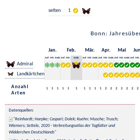
selten
1
Bonn: Jahresübe
Jan.
Feb.
Mär.
Apr.
Mai
Jun
Anf.
Mit.
Ende
Anf.
Mit.
Ende
Anf.
Mit.
Ende
Anf.
Mit.
Ende
Anf.
Mit.
Ende
Anf.
Mit.
Admiral
Landkärtchen
Anzahl
1
1
1
1
1
1
1
1
1
1
2
2
2
2
2
2
2
Arten
Datenquellen:
Reinhardt; Harpke; Caspari; Dolek; Kuehn; Musche; Trusch; 
Wiemers; Settele, 2020 - Verbreitungsatlas der Tagfalter und 
Widderchen Deutschlands