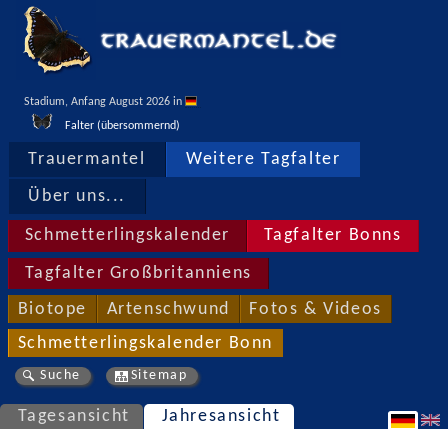
Stadium, Anfang August 2026 in 
Falter (übersommernd)
Trauermantel
Weitere Tagfalter
Über uns...
Schmetterlingskalender
Tagfalter Bonns
Tagfalter Großbritanniens
Biotope
Artenschwund
Fotos & Videos
Schmetterlingskalender Bonn
Suche
Sitemap
Tagesansicht
Jahresansicht