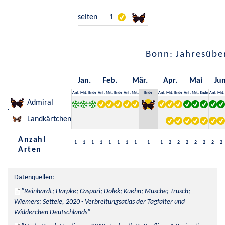
selten
1
Bonn: Jahresübe
Jan.
Feb.
Mär.
Apr.
Mai
Jun
Anf.
Mit.
Ende
Anf.
Mit.
Ende
Anf.
Mit.
Ende
Anf.
Mit.
Ende
Anf.
Mit.
Ende
Anf.
Mit.
Admiral
Landkärtchen
Anzahl
1
1
1
1
1
1
1
1
1
1
2
2
2
2
2
2
2
Arten
Datenquellen:
Reinhardt; Harpke; Caspari; Dolek; Kuehn; Musche; Trusch; 
Wiemers; Settele, 2020 - Verbreitungsatlas der Tagfalter und 
Widderchen Deutschlands