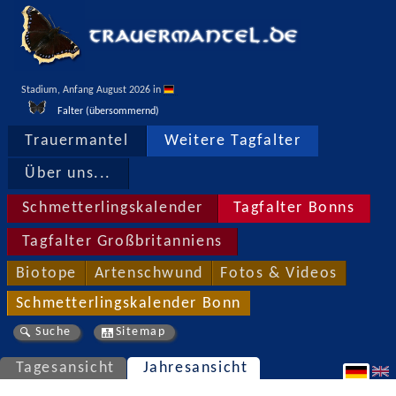
Stadium, Anfang August 2026 in 
Falter (übersommernd)
Trauermantel
Weitere Tagfalter
Über uns...
Schmetterlingskalender
Tagfalter Bonns
Tagfalter Großbritanniens
Biotope
Artenschwund
Fotos & Videos
Schmetterlingskalender Bonn
Suche
Sitemap
Tagesansicht
Jahresansicht