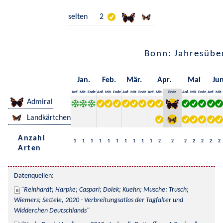
selten
2
Bonn: Jahresübe
Jan.
Feb.
Mär.
Apr.
Mai
Jun
Anf.
Mit.
Ende
Anf.
Mit.
Ende
Anf.
Mit.
Ende
Anf.
Mit.
Ende
Anf.
Mit.
Ende
Anf.
Mit.
Admiral
Landkärtchen
Anzahl
1
1
1
1
1
1
1
1
1
1
2
2
2
2
2
2
2
Arten
Datenquellen:
Reinhardt; Harpke; Caspari; Dolek; Kuehn; Musche; Trusch; 
Wiemers; Settele, 2020 - Verbreitungsatlas der Tagfalter und 
Widderchen Deutschlands