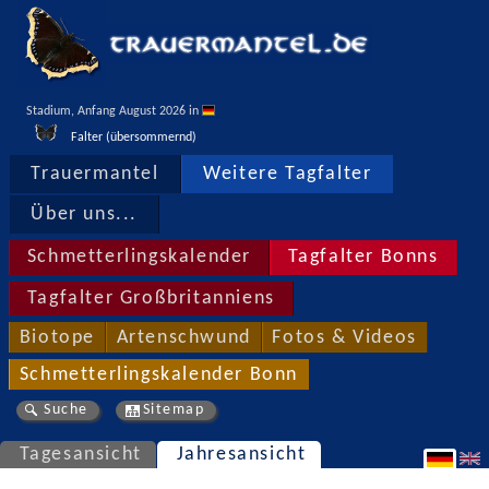
Stadium, Anfang August 2026 in 
Falter (übersommernd)
Trauermantel
Weitere Tagfalter
Über uns...
Schmetterlingskalender
Tagfalter Bonns
Tagfalter Großbritanniens
Biotope
Artenschwund
Fotos & Videos
Schmetterlingskalender Bonn
Suche
Sitemap
Tagesansicht
Jahresansicht