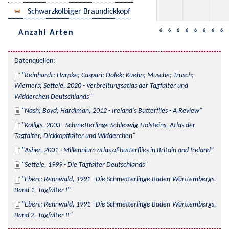
Schwarzkolbiger Braundickkopf
6
6
6
6
6
6
6
6
Anzahl Arten
Datenquellen:
Reinhardt; Harpke; Caspari; Dolek; Kuehn; Musche; Trusch; 
Wiemers; Settele, 2020 - Verbreitungsatlas der Tagfalter und 
Widderchen Deutschlands
Nash; Boyd; Hardiman, 2012 - Ireland's Butterflies - A Review
Kolligs, 2003 - Schmetterlinge Schleswig-Holsteins, Atlas der 
Tagfalter, Dickkopffalter und Widderchen
Asher, 2001 - Millennium atlas of butterflies in Britain and Ireland
Settele, 1999 - Die Tagfalter Deutschlands
Ebert; Rennwald, 1991 - Die Schmetterlinge Baden-Württembergs. 
Band 1, Tagfalter I
Ebert; Rennwald, 1991 - Die Schmetterlinge Baden-Württembergs. 
Band 2, Tagfalter II