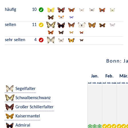
häufig
10
selten
11
sehr selten
4
Bonn: J
Jan.
Feb.
Mär
Anf.
Mit.
Ende
Anf.
Mit.
Ende
Anf.
Mit.
E
Segelfalter
Schwalbenschwanz
Großer Schillerfalter
Kaisermantel
Admiral