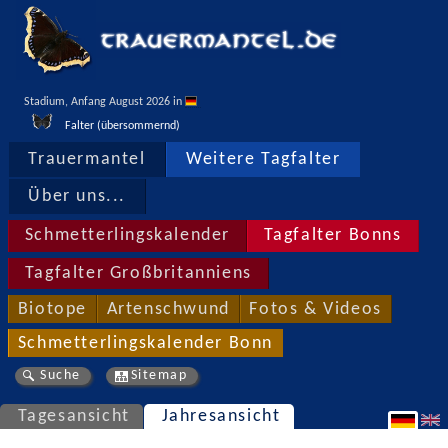
Stadium, Anfang August 2026 in 
Falter (übersommernd)
Trauermantel
Weitere Tagfalter
Über uns...
Schmetterlingskalender
Tagfalter Bonns
Tagfalter Großbritanniens
Biotope
Artenschwund
Fotos & Videos
Schmetterlingskalender Bonn
Suche
Sitemap
Tagesansicht
Jahresansicht