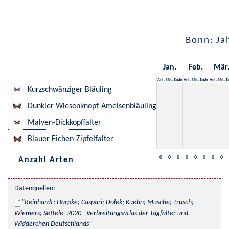
Bonn: Ja
Jan.
Feb.
Mär
Anf.
Mit.
Ende
Anf.
Mit.
Ende
Anf.
Mit.
E
Kurzschwänziger Bläuling
Dunkler Wiesenknopf-Ameisenbläuling
Malven-Dickkopffalter
Blauer Eichen-Zipfelfalter
0
0
0
0
0
0
0
0
Anzahl Arten
Datenquellen:
Reinhardt; Harpke; Caspari; Dolek; Kuehn; Musche; Trusch; 
Wiemers; Settele, 2020 - Verbreitungsatlas der Tagfalter und 
Widderchen Deutschlands