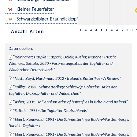
Kleiner Feuerfalter
Schwarzkolbiger Braundickkopf
4
4
4
4
4
4
4
4
5
8
9
Anzahl Arten
Datenquellen:
Reinhardt; Harpke; Caspari; Dolek; Kuehn; Musche; Trusch; 
Wiemers; Settele, 2020 - Verbreitungsatlas der Tagfalter und 
Widderchen Deutschlands
Nash; Boyd; Hardiman, 2012 - Ireland's Butterflies - A Review
Kolligs, 2003 - Schmetterlinge Schleswig-Holsteins, Atlas der 
Tagfalter, Dickkopffalter und Widderchen
Asher, 2001 - Millennium atlas of butterflies in Britain and Ireland
Settele, 1999 - Die Tagfalter Deutschlands
Ebert; Rennwald, 1991 - Die Schmetterlinge Baden-Württembergs. 
Band 1, Tagfalter I
Ebert; Rennwald, 1991 - Die Schmetterlinge Baden-Württembergs. 