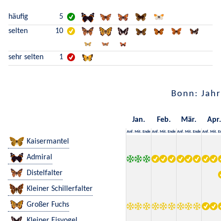
häufig
5
selten
10
sehr selten
1
Bonn: Jahr
Jan.
Feb.
Mär.
Apr.
Anf.
Mit.
Ende
Anf.
Mit.
Ende
Anf.
Mit.
Ende
Anf.
Mit.
E
Kaisermantel
Admiral
Distelfalter
Kleiner Schillerfalter
Großer Fuchs
Kleiner Eisvogel