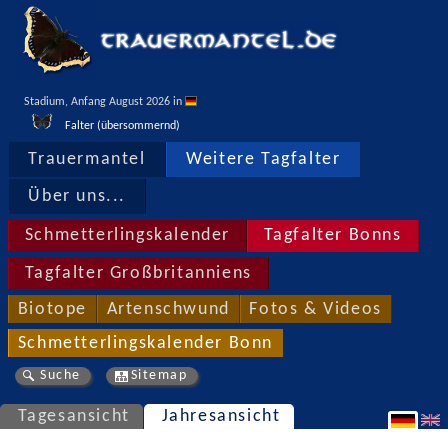
Stadium, Anfang August 2026 in 
Falter (übersommernd)
Trauermantel
Weitere Tagfalter
Über uns...
Schmetterlingskalender
Tagfalter Bonns
Tagfalter Großbritanniens
Biotope
Artenschwund
Fotos & Videos
Schmetterlingskalender Bonn
Suche
Sitemap
Tagesansicht
Jahresansicht