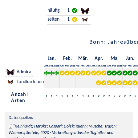
häufig
1
selten
1
Bonn: Jahresübe
Jan.
Feb.
Mär.
Apr.
Mai
Jun.
Anf.
Mit.
Ende
Anf.
Mit.
Ende
Anf.
Mit.
Ende
Anf.
Mit.
Ende
Anf.
Mit.
Ende
Anf.
Mit.
Ende
Admiral
Landkärtchen
Anzahl
1
1
1
1
1
1
1
1
1
1
2
2
2
2
2
2
2
2
Arten
Datenquellen:
Reinhardt; Harpke; Caspari; Dolek; Kuehn; Musche; Trusch; 
Wiemers; Settele, 2020 - Verbreitungsatlas der Tagfalter und 