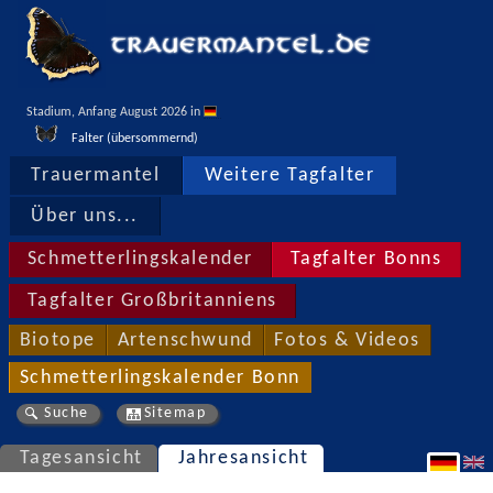
Stadium, Anfang August 2026 in 
Falter (übersommernd)
Trauermantel
Weitere Tagfalter
Über uns...
Schmetterlingskalender
Tagfalter Bonns
Tagfalter Großbritanniens
Biotope
Artenschwund
Fotos & Videos
Schmetterlingskalender Bonn
Suche
Sitemap
Tagesansicht
Jahresansicht