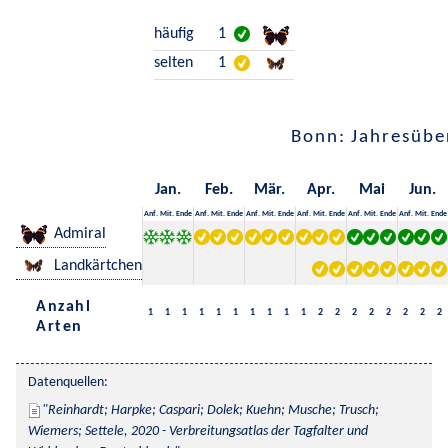
häufig
1
selten
1
Bonn: Jahresübe
Jan.
Feb.
Mär.
Apr.
Mai
Jun.
Anf.
Mit.
Ende
Anf.
Mit.
Ende
Anf.
Mit.
Ende
Anf.
Mit.
Ende
Anf.
Mit.
Ende
Anf.
Mit.
Ende
Admiral
Landkärtchen
Anzahl
1
1
1
1
1
1
1
1
1
1
2
2
2
2
2
2
2
2
Arten
Datenquellen:
Reinhardt; Harpke; Caspari; Dolek; Kuehn; Musche; Trusch; 
Wiemers; Settele, 2020 - Verbreitungsatlas der Tagfalter und 