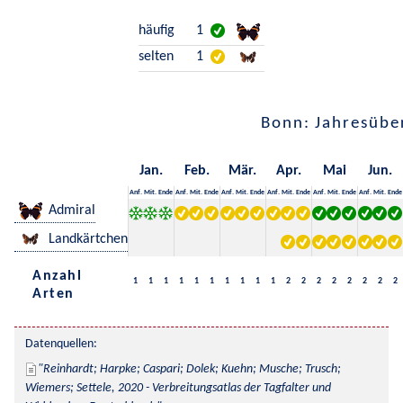
häufig
1
selten
1
Bonn: Jahresübe
Jan.
Feb.
Mär.
Apr.
Mai
Jun.
Anf.
Mit.
Ende
Anf.
Mit.
Ende
Anf.
Mit.
Ende
Anf.
Mit.
Ende
Anf.
Mit.
Ende
Anf.
Mit.
Ende
Admiral
Landkärtchen
Anzahl
1
1
1
1
1
1
1
1
1
1
2
2
2
2
2
2
2
2
Arten
Datenquellen:
Reinhardt; Harpke; Caspari; Dolek; Kuehn; Musche; Trusch; 
Wiemers; Settele, 2020 - Verbreitungsatlas der Tagfalter und 