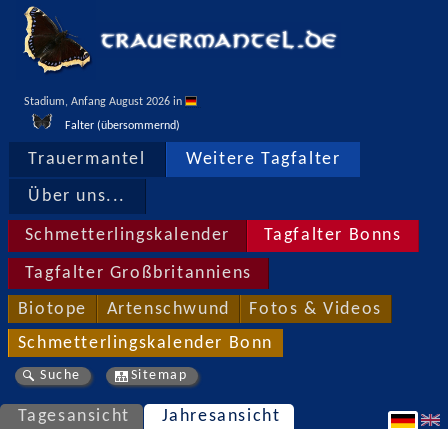
Stadium, Anfang August 2026 in 
Falter (übersommernd)
Trauermantel
Weitere Tagfalter
Über uns...
Schmetterlingskalender
Tagfalter Bonns
Tagfalter Großbritanniens
Biotope
Artenschwund
Fotos & Videos
Schmetterlingskalender Bonn
Suche
Sitemap
Tagesansicht
Jahresansicht