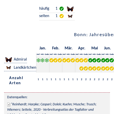
häufig
1
selten
1
Bonn: Jahresübe
Jan.
Feb.
Mär.
Apr.
Mai
Jun.
Anf.
Mit.
Ende
Anf.
Mit.
Ende
Anf.
Mit.
Ende
Anf.
Mit.
Ende
Anf.
Mit.
Ende
Anf.
Mit.
Ende
Admiral
Landkärtchen
Anzahl
1
1
1
1
1
1
1
1
1
1
2
2
2
2
2
2
2
2
Arten
Datenquellen:
Reinhardt; Harpke; Caspari; Dolek; Kuehn; Musche; Trusch; 
Wiemers; Settele, 2020 - Verbreitungsatlas der Tagfalter und 