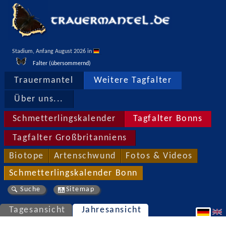
Stadium, Anfang August 2026 in 
Falter (übersommernd)
Trauermantel
Weitere Tagfalter
Über uns...
Schmetterlingskalender
Tagfalter Bonns
Tagfalter Großbritanniens
Biotope
Artenschwund
Fotos & Videos
Schmetterlingskalender Bonn
Suche
Sitemap
Tagesansicht
Jahresansicht