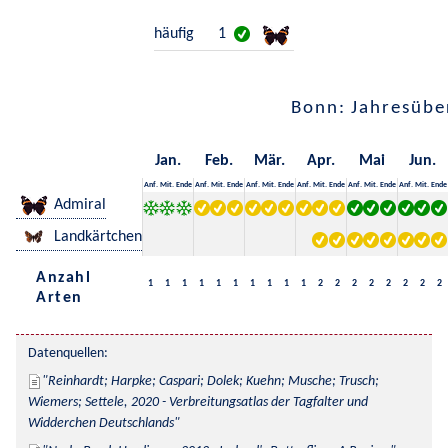
häufig
1
Bonn: Jahresübe
Jan.
Feb.
Mär.
Apr.
Mai
Jun.
Anf.
Mit.
Ende
Anf.
Mit.
Ende
Anf.
Mit.
Ende
Anf.
Mit.
Ende
Anf.
Mit.
Ende
Anf.
Mit.
Ende
Admiral
Landkärtchen
Anzahl
1
1
1
1
1
1
1
1
1
1
2
2
2
2
2
2
2
2
Arten
Datenquellen:
Reinhardt; Harpke; Caspari; Dolek; Kuehn; Musche; Trusch; 
Wiemers; Settele, 2020 - Verbreitungsatlas der Tagfalter und 
Widderchen Deutschlands