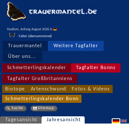
Stadium, Anfang August 2026 in 
Falter (übersommernd)
Trauermantel
Weitere Tagfalter
Über uns...
Schmetterlingskalender
Tagfalter Bonns
Tagfalter Großbritanniens
Biotope
Artenschwund
Fotos & Videos
Schmetterlingskalender Bonn
Suche
Sitemap
Tagesansicht
Jahresansicht