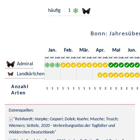
häufig
1
Bonn: Jahresübe
Jan.
Feb.
Mär.
Apr.
Mai
Jun.
Anf.
Mit.
Ende
Anf.
Mit.
Ende
Anf.
Mit.
Ende
Anf.
Mit.
Ende
Anf.
Mit.
Ende
Anf.
Mit.
Ende
Admiral
Landkärtchen
Anzahl
1
1
1
1
1
1
1
1
1
1
2
2
2
2
2
2
2
2
Arten
Datenquellen:
Reinhardt; Harpke; Caspari; Dolek; Kuehn; Musche; Trusch; 
Wiemers; Settele, 2020 - Verbreitungsatlas der Tagfalter und 
Widderchen Deutschlands