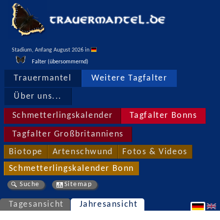
Stadium, Anfang August 2026 in 
Falter (übersommernd)
Trauermantel
Weitere Tagfalter
Über uns...
Schmetterlingskalender
Tagfalter Bonns
Tagfalter Großbritanniens
Biotope
Artenschwund
Fotos & Videos
Schmetterlingskalender Bonn
Suche
Sitemap
Tagesansicht
Jahresansicht