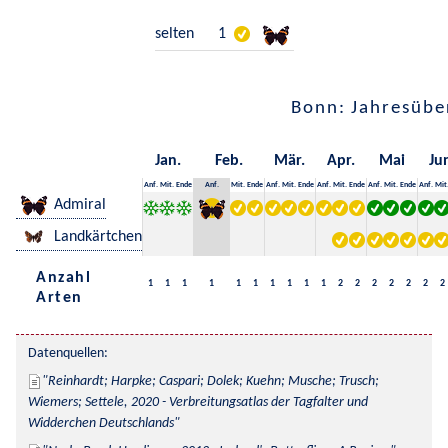
selten
1
Bonn: Jahresübe
Jan.
Feb.
Mär.
Apr.
Mai
Ju
Anf.
Mit.
Ende
Anf.
Mit.
Ende
Anf.
Mit.
Ende
Anf.
Mit.
Ende
Anf.
Mit.
Ende
Anf.
Mit
Admiral
Landkärtchen
Anzahl
1
1
1
1
1
1
1
1
1
1
2
2
2
2
2
2
2
Arten
Datenquellen:
Reinhardt; Harpke; Caspari; Dolek; Kuehn; Musche; Trusch; 
Wiemers; Settele, 2020 - Verbreitungsatlas der Tagfalter und 
Widderchen Deutschlands