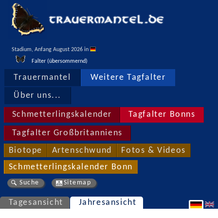
Stadium, Anfang August 2026 in 
Falter (übersommernd)
Trauermantel
Weitere Tagfalter
Über uns...
Schmetterlingskalender
Tagfalter Bonns
Tagfalter Großbritanniens
Biotope
Artenschwund
Fotos & Videos
Schmetterlingskalender Bonn
Suche
Sitemap
Tagesansicht
Jahresansicht