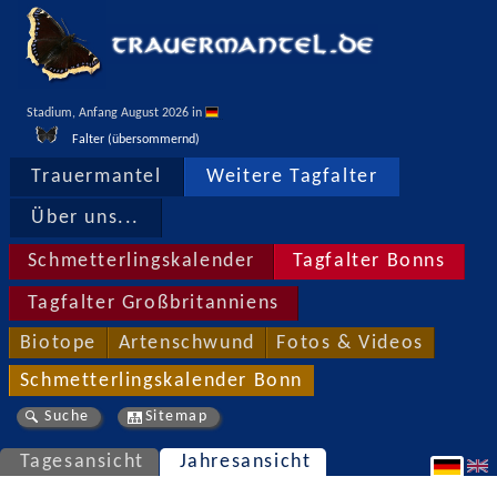
Stadium, Anfang August 2026 in 
Falter (übersommernd)
Trauermantel
Weitere Tagfalter
Über uns...
Schmetterlingskalender
Tagfalter Bonns
Tagfalter Großbritanniens
Biotope
Artenschwund
Fotos & Videos
Schmetterlingskalender Bonn
Suche
Sitemap
Tagesansicht
Jahresansicht