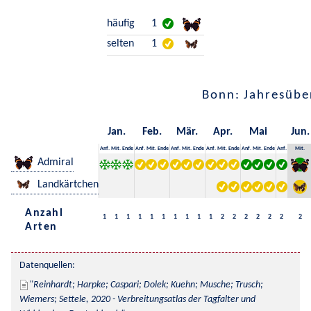
häufig
1
selten
1
Bonn: Jahresübe
Jan.
Feb.
Mär.
Apr.
Mai
Jun.
Anf.
Mit.
Ende
Anf.
Mit.
Ende
Anf.
Mit.
Ende
Anf.
Mit.
Ende
Anf.
Mit.
Ende
Anf.
Mit.
Admiral
Landkärtchen
Anzahl
1
1
1
1
1
1
1
1
1
1
2
2
2
2
2
2
2
Arten
Datenquellen:
Reinhardt; Harpke; Caspari; Dolek; Kuehn; Musche; Trusch; 
Wiemers; Settele, 2020 - Verbreitungsatlas der Tagfalter und 