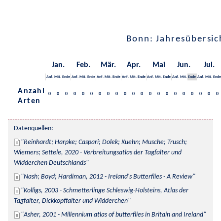
Bonn: Jahresübersic
Jan.
Feb.
Mär.
Apr.
Mai
Jun.
Jul.
Anf.
Mit.
Ende
Anf.
Mit.
Ende
Anf.
Mit.
Ende
Anf.
Mit.
Ende
Anf.
Mit.
Ende
Anf.
Mit.
Ende
Anf.
Mit.
Ende
Anzahl
0
0
0
0
0
0
0
0
0
0
0
0
0
0
0
0
0
0
0
0
0
Arten
Datenquellen:
Reinhardt; Harpke; Caspari; Dolek; Kuehn; Musche; Trusch; 
Wiemers; Settele, 2020 - Verbreitungsatlas der Tagfalter und 
Widderchen Deutschlands
Nash; Boyd; Hardiman, 2012 - Ireland's Butterflies - A Review
Kolligs, 2003 - Schmetterlinge Schleswig-Holsteins, Atlas der 
Tagfalter, Dickkopffalter und Widderchen
Asher, 2001 - Millennium atlas of butterflies in Britain and Ireland