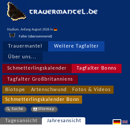
Stadium, Anfang August 2026 in 
Falter (übersommernd)
Trauermantel
Weitere Tagfalter
Über uns...
Schmetterlingskalender
Tagfalter Bonns
Tagfalter Großbritanniens
Biotope
Artenschwund
Fotos & Videos
Schmetterlingskalender Bonn
Suche
Sitemap
Tagesansicht
Jahresansicht