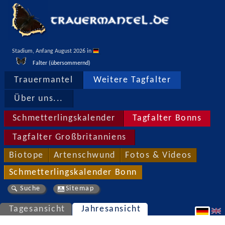
Stadium, Anfang August 2026 in 
Falter (übersommernd)
Trauermantel
Weitere Tagfalter
Über uns...
Schmetterlingskalender
Tagfalter Bonns
Tagfalter Großbritanniens
Biotope
Artenschwund
Fotos & Videos
Schmetterlingskalender Bonn
Suche
Sitemap
Tagesansicht
Jahresansicht