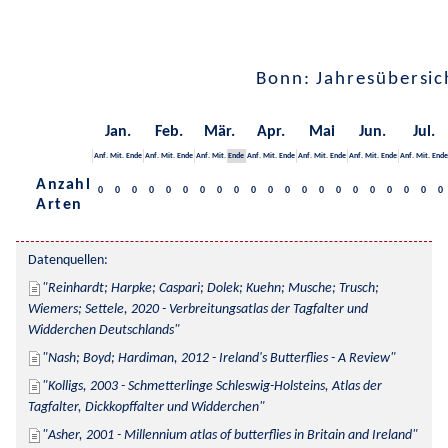
Bonn: Jahresübersic
Jan.
Feb.
Mär.
Apr.
Mai
Jun.
Jul.
Anf.
Mit.
Ende
Anf.
Mit.
Ende
Anf.
Mit.
Ende
Anf.
Mit.
Ende
Anf.
Mit.
Ende
Anf.
Mit.
Ende
Anf.
Mit.
Ende
Anzahl
0
0
0
0
0
0
0
0
0
0
0
0
0
0
0
0
0
0
0
0
0
Arten
Datenquellen:
Reinhardt; Harpke; Caspari; Dolek; Kuehn; Musche; Trusch; 
Wiemers; Settele, 2020 - Verbreitungsatlas der Tagfalter und 
Widderchen Deutschlands
Nash; Boyd; Hardiman, 2012 - Ireland's Butterflies - A Review
Kolligs, 2003 - Schmetterlinge Schleswig-Holsteins, Atlas der 
Tagfalter, Dickkopffalter und Widderchen
Asher, 2001 - Millennium atlas of butterflies in Britain and Ireland